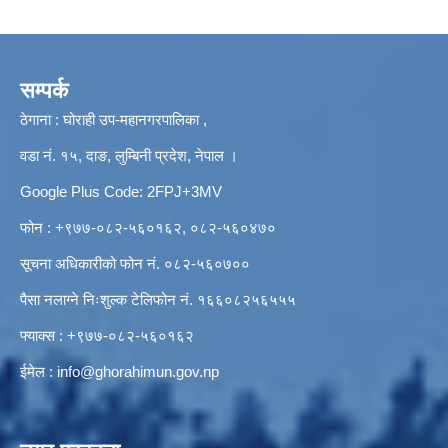
सम्पर्क
ठेगाना : घोराही उप-महानगरपालिका ,
वडा नं. १५, दाङ, लुम्बिनी प्रदेश, नेपाल ।
Google Plus Code: 2FPJ+3MV
फोन : +९७७-०८२-५६०१६२, ०८२-५६०४७०
सूचना अधिकारीको फोन नं. ०८२-५६०७००
पैसा नलाग्ने निःशुल्क टेलिफोन नं. १६६०८२५६५५५
फ्याक्स : +९७७-०८२-५६०१६२
ईमेल :
info@ghorahimun.gov.np