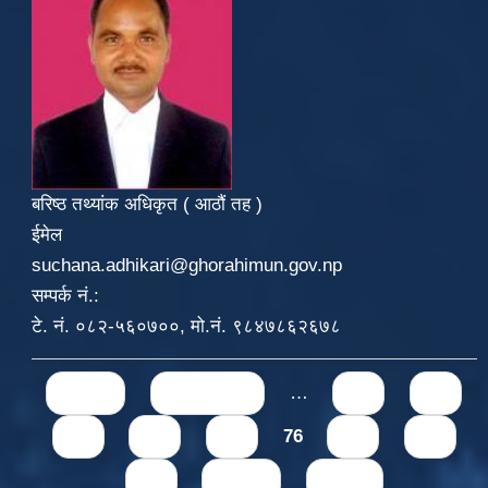
बरिष्ठ तथ्यांक अधिकृत ( आठौं तह )
ईमेल
suchana.adhikari@ghorahimun.gov.np
सम्पर्क नं.:
टे. नं. ०८२-५६०७००, मो.नं. ९८४७८६२६७८
Pages
« first
‹ previous
…
71
72
73
74
75
76
77
78
79
next ›
last »