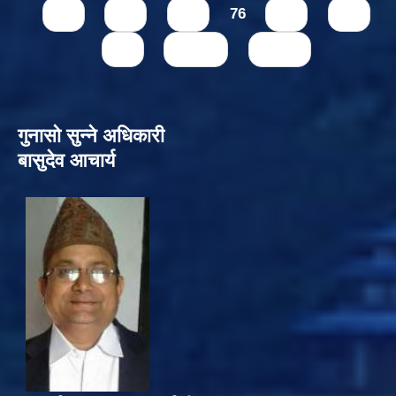
73
74
75
76
77
78
79
next ›
last »
गुनासो सुन्‍ने अधिकारी
बासुदेव आचार्य