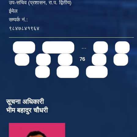
उप-सचिव (प्रशासन, रा.प. द्वितीय)
ईमेल
सम्पर्क नं.:
९८४७८४१९६४
Pages
« first
‹ previous
…
71
72
73
74
75
76
77
78
79
next ›
last »
सूचना अधिकारी
भीम बहादुर चौधरी