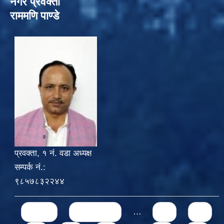
नगर प्रवक्ता
राममणि पाण्डे
प्रवक्ता, १ नं. वडा अध्यक्ष
सम्पर्क नं.:
९८५७८३२२४४
Pages
« first
‹ previous
…
71
72