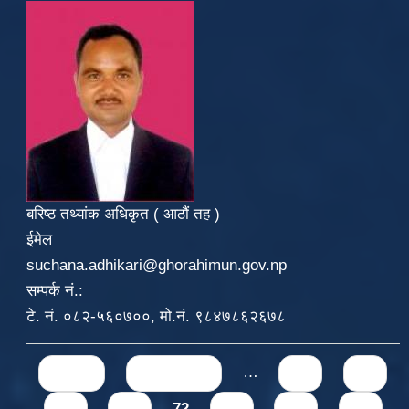
बरिष्ठ तथ्यांक अधिकृत ( आठौं तह )
ईमेल
suchana.adhikari@ghorahimun.gov.np
सम्पर्क नं.:
टे. नं. ०८२-५६०७००, मो.नं. ९८४७८६२६७८
Pages
« first
‹ previous
…
68
69