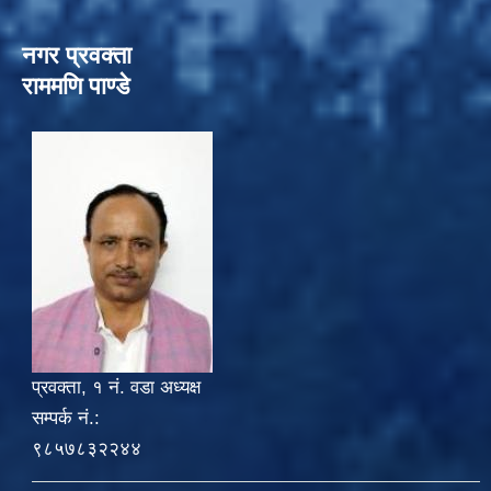
नगर प्रवक्ता
राममणि पाण्डे
प्रवक्ता, १ नं. वडा अध्यक्ष
सम्पर्क नं.:
९८५७८३२२४४