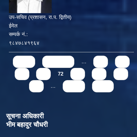
उप-सचिव (प्रशासन, रा.प. द्वितीय)
ईमेल
सम्पर्क नं.:
९८४७८४१९६४
Pages
« first
‹ previous
…
68
69
70
71
72
73
74
75
76
…
next ›
last »
सूचना अधिकारी
भीम बहादुर चौधरी