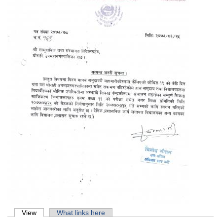
Primary tabs
View
(active tab)
What links here