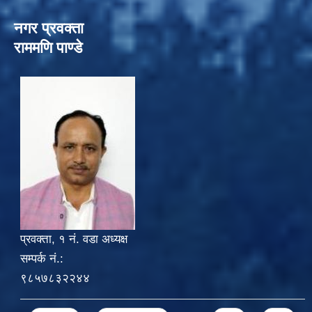
नगर प्रवक्ता
राममणि पाण्डे
प्रवक्ता, १ नं. वडा अध्यक्ष
सम्पर्क नं.:
९८५७८३२२४४