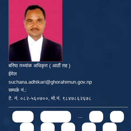
बरिष्ठ तथ्यांक अधिकृत ( आठौं तह )
ईमेल
suchana.adhikari@ghorahimun.gov.np
सम्पर्क नं.:
टे. नं. ०८२-५६०७००, मो.नं. ९८४७८६२६७८
Pages
« first
‹ previous
…
71
72
73
74
75
76
77