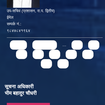
उप-सचिव (प्रशासन, रा.प. द्वितीय)
ईमेल
सम्पर्क नं.:
९८४७८४१९६४
Pages
« first
‹ previous
…
71
72
73
74
75
76
77
78
79
सूचना अधिकारी
भीम बहादुर चौधरी