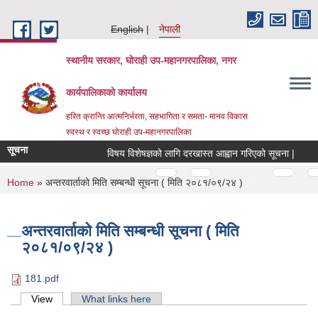
Skip to main content
English
नेपाली
स्थानीय सरकार, घोराही उप-महानगरपालिका, नगर
कार्यपालिकाको कार्यालय
हरित क्रान्ति आत्मनिर्भरता, सहभागिता र समता- मानव विकास
स्वस्थ र स्वच्छ घोराही उप-महानगरपालिका
सूचना
विषय विशेषज्ञको लागि दरखास्त आह्वान गरिएको सूचना |
घो
Pages
…
…
You are here
Home
» अन्तरवार्ताको मिति सम्बन्धी सूचना ( मिति २०८१/०९/२४ )
अन्तरवार्ताको मिति सम्बन्धी सूचना ( मिति
२०८१/०९/२४ )
181.pdf
Primary tabs
View
(active tab)
What links here