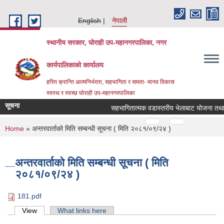
Skip to main content
English
नेपाली
स्थानीय सरकार, घोराही उप-महानगरपालिका, नगर
कार्यपालिकाको कार्यालय
हरित क्रान्ति आत्मनिर्भरता, सहभागिता र समता- मानव विकास
स्वस्थ र स्वच्छ घोराही उप-महानगरपालिका
सूचना
सहभागितात्मक वडास्तरीय भेलाबाट योजना तथा कार्य
Pages
…
…
You are here
Home
» अन्तरवार्ताको मिति सम्बन्धी सूचना ( मिति २०८१/०९/२४ )
अन्तरवार्ताको मिति सम्बन्धी सूचना ( मिति
२०८१/०९/२४ )
181.pdf
Primary tabs
View
(active tab)
What links here