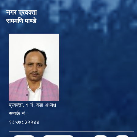
नगर प्रवक्ता
राममणि पाण्डे
प्रवक्ता, १ नं. वडा अध्यक्ष
सम्पर्क नं.:
९८५७८३२२४४