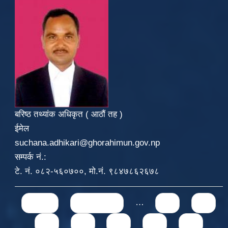
बरिष्ठ तथ्यांक अधिकृत ( आठौं तह )
ईमेल
suchana.adhikari@ghorahimun.gov.np
सम्पर्क नं.:
टे. नं. ०८२-५६०७००, मो.नं. ९८४७८६२६७८
Pages
« first
‹ previous
…
71
72
73
74
75
76
77