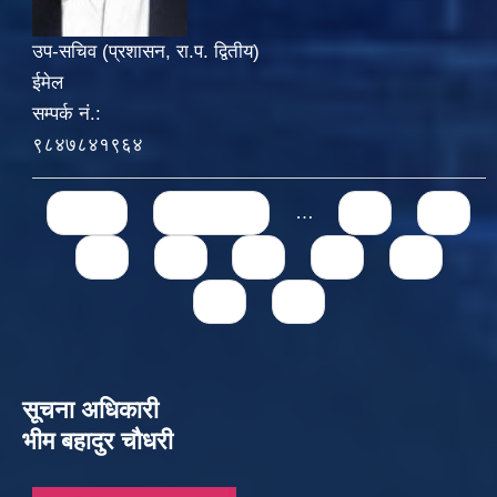
उप-सचिव (प्रशासन, रा.प. द्वितीय)
ईमेल
सम्पर्क नं.:
९८४७८४१९६४
Pages
« first
‹ previous
…
71
72
73
74
75
76
77
78
79
सूचना अधिकारी
भीम बहादुर चौधरी