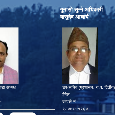
गुनासो सुन्‍ने अधिकारी
बासुदेव आचार्य
वडा अध्यक्ष
उप-सचिव (प्रशासन, रा.प. द्वितीय)
ईमेल
४
सम्पर्क नं.:
९८४७८४१९६४