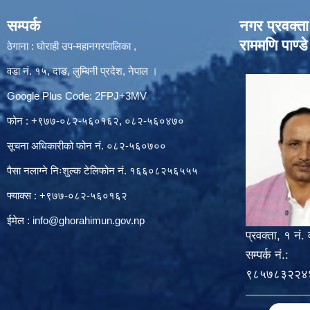
सम्पर्क
नगर प्रवक्ता
राममणि पाण्डे
ठेगाना : घोराही उप-महानगरपालिका ,
वडा नं. १५, दाङ, लुम्बिनी प्रदेश, नेपाल ।
Google Plus Code: 2FPJ+3MV
फोन : +९७७-०८२-५६०१६२, ०८२-५६०४७०
सूचना अधिकारीको फोन नं. ०८२-५६०७००
पैसा नलाग्ने निःशुल्क टेलिफोन नं. १६६०८२५६५५५
फ्याक्स : +९७७-०८२-५६०१६२
ईमेल :
info@ghorahimun.gov.np
प्रवक्ता, १ नं. 
सम्पर्क नं.:
९८५७८३२२४