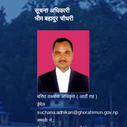
सूचना अधिकारी
भीम बहादुर चौधरी
बरिष्ठ तथ्यांक अधिकृत ( आठौं तह )
ईमेल
suchana.adhikari@ghorahimun.gov.np
सम्पर्क नं.: