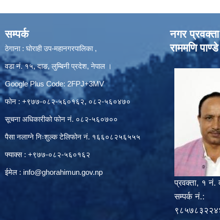
सम्पर्क
नगर प्रवक्ता
राममणि पाण्डे
ठेगाना : घोराही उप-महानगरपालिका ,
वडा नं. १५, दाङ, लुम्बिनी प्रदेश, नेपाल ।
Google Plus Code: 2FPJ+3MV
फोन : +९७७-०८२-५६०१६२, ०८२-५६०४७०
सूचना अधिकारीको फोन नं. ०८२-५६०७००
पैसा नलाग्ने निःशुल्क टेलिफोन नं. १६६०८२५६५५५
फ्याक्स : +९७७-०८२-५६०१६२
ईमेल :
info@ghorahimun.gov.np
प्रवक्ता, १ नं. 
सम्पर्क नं.:
९८५७८३२२४