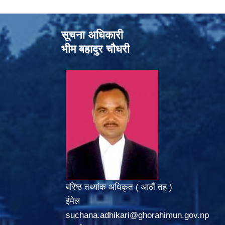
सूचना अधिकारी
भीम बहादुर चौधरी
बरिष्ठ तथ्यांक अधिकृत ( आठौं तह )
ईमेल
suchana.adhikari@ghorahimun.gov.np