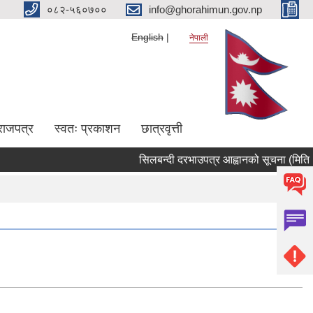
०८२-५६०७००
info@ghorahimun.gov.np
English
नेपाली
राजपत्र
स्वतः प्रकाशन
छात्रवृत्ती
सिलबन्दी दरभाउपत्र आह्वानको सूचना (मिति २
Pages