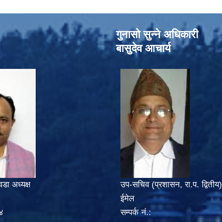
गुनासो सुन्‍ने अधिकारी
बासुदेव आचार्य
वडा अध्यक्ष
उप-सचिव (प्रशासन, रा.प. द्वितीय)
ईमेल
४
सम्पर्क नं.: