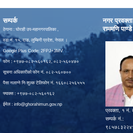
सम्पर्क
नगर प्रवक्ता
राममणि पाण्डे
ठेगाना : घोराही उप-महानगरपालिका ,
वडा नं. १५, दाङ, लुम्बिनी प्रदेश, नेपाल ।
Google Plus Code: 2FPJ+3MV
फोन : +९७७-०८२-५६०१६२, ०८२-५६०४७०
सूचना अधिकारीको फोन नं. ०८२-५६०७००
पैसा नलाग्ने निःशुल्क टेलिफोन नं. १६६०८२५६५५५
फ्याक्स : +९७७-०८२-५६०१६२
ईमेल :
info@ghorahimun.gov.np
प्रवक्ता, १ नं. 
सम्पर्क नं.:
९८५७८३२२४