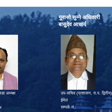
गुनासो सुन्‍ने अधिकारी
बासुदेव आचार्य
वडा अध्यक्ष
उप-सचिव (प्रशासन, रा.प. द्वितीय)
ईमेल
४
सम्पर्क नं.: