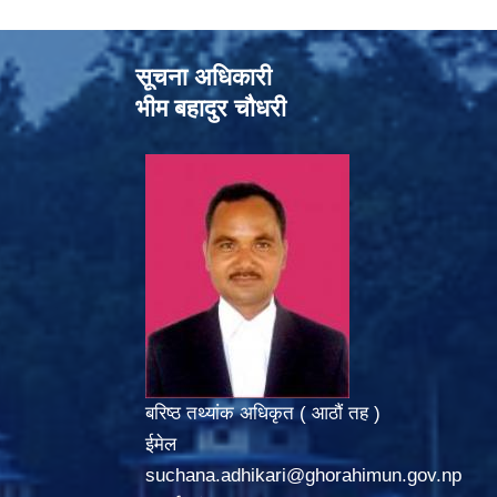
सूचना अधिकारी
भीम बहादुर चौधरी
बरिष्ठ तथ्यांक अधिकृत ( आठौं तह )
ईमेल
suchana.adhikari@ghorahimun.gov.np