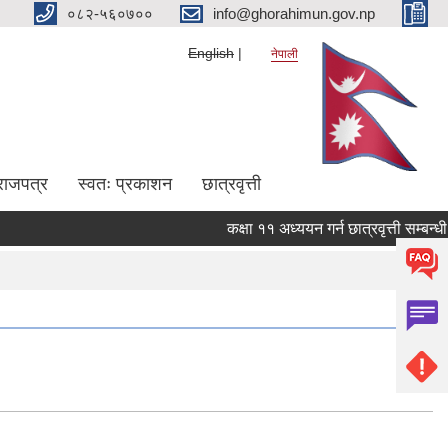
०८२-५६०७००
info@ghorahimun.gov.np
English
नेपाली
राजपत्र
स्वतः प्रकाशन
छात्रवृत्ती
कक्षा ११ अध्ययन गर्न छात्रवृत्ती सम्बन्धी 
Pages