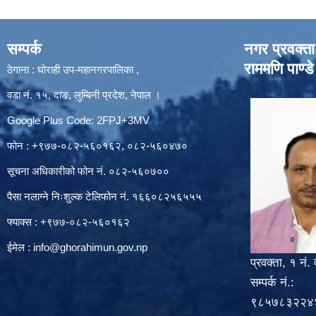
सम्पर्क
नगर प्रवक्ता
राममणि पाण्डे
ठेगाना : घोराही उप-महानगरपालिका ,
वडा नं. १५, दाङ, लुम्बिनी प्रदेश, नेपाल ।
Google Plus Code: 2FPJ+3MV
फोन : +९७७-०८२-५६०१६२, ०८२-५६०४७०
सूचना अधिकारीको फोन नं. ०८२-५६०७००
पैसा नलाग्ने निःशुल्क टेलिफोन नं. १६६०८२५६५५५
फ्याक्स : +९७७-०८२-५६०१६२
ईमेल :
info@ghorahimun.gov.np
प्रवक्ता, १ नं. 
सम्पर्क नं.:
९८५७८३२२४