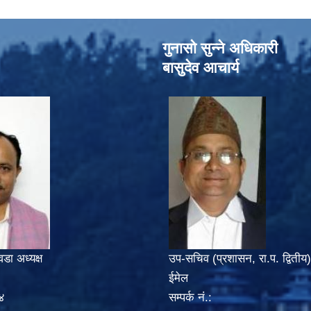
गुनासो सुन्‍ने अधिकारी
बासुदेव आचार्य
वडा अध्यक्ष
उप-सचिव (प्रशासन, रा.प. द्वितीय)
ईमेल
४
सम्पर्क नं.: