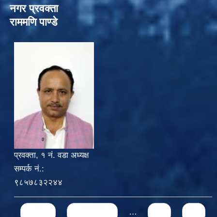
नगर प्रवक्ता
राममणि पाण्डे
प्रवक्ता, १ नं. वडा अध्यक्ष
सम्पर्क नं.:
९८५७८३२२४४
Pages
« first
‹ previous
…
15
16