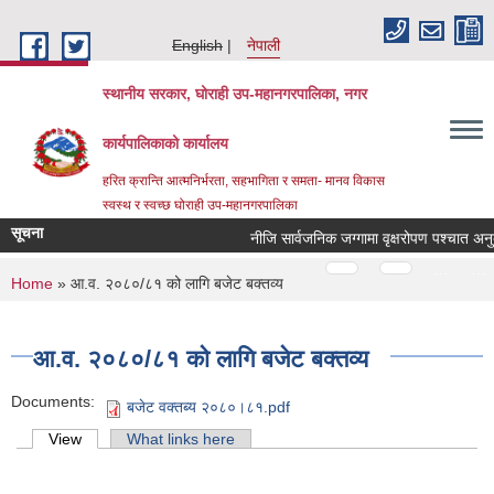
Skip to main content
English
नेपाली
स्थानीय सरकार, घोराही उप-महानगरपालिका, नगर
कार्यपालिकाको कार्यालय
हरित क्रान्ति आत्मनिर्भरता, सहभागिता र समता- मानव विकास
स्वस्थ र स्वच्छ घोराही उप-महानगरपालिका
सूचना
नीजि सार्वजनिक जग्गामा वृक्षरोपण पश्‍चात अनुद
Pages
…
…
You are here
Home
» आ.व. २०८०/८१ को लागि बजेट बक्तव्य
आ.व. २०८०/८१ को लागि बजेट बक्तव्य
Documents:
बजेट वक्तब्य २०८०।८१.pdf
Primary tabs
View
(active tab)
What links here