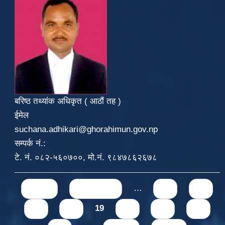
बरिष्ठ तथ्यांक अधिकृत ( आठौं तह )
ईमेल
suchana.adhikari@ghorahimun.gov.np
सम्पर्क नं.:
टे. नं. ०८२-५६०७००, मो.नं. ९८४७८६२६७८
Pages
« first
‹ previous
…
15
16
17
18
19
20
21
22