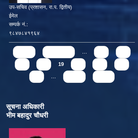
उप-सचिव (प्रशासन, रा.प. द्वितीय)
ईमेल
सम्पर्क नं.:
९८४७८४१९६४
Pages
« first
‹ previous
…
15
16
17
18
19
20
21
22
23
…
next ›
last »
सूचना अधिकारी
भीम बहादुर चौधरी