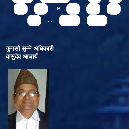
17
18
19
20
21
22
23
…
next ›
last »
गुनासो सुन्‍ने अधिकारी
बासुदेव आचार्य