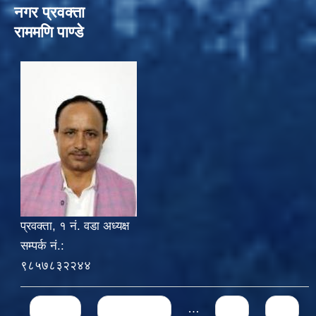
नगर प्रवक्ता
राममणि पाण्डे
प्रवक्ता, १ नं. वडा अध्यक्ष
सम्पर्क नं.:
९८५७८३२२४४
Pages
« first
‹ previous
…
68
69