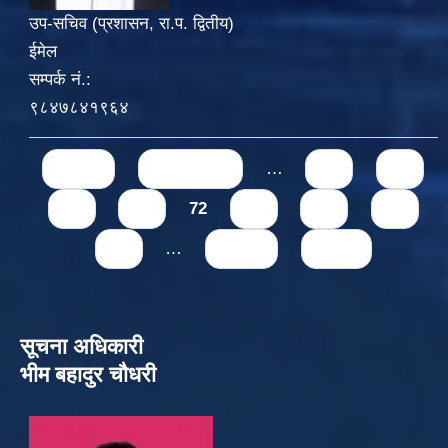
उप-सचिव (प्रशासन, रा.प. द्वितीय)
ईमेल
सम्पर्क नं.:
९८४७८४१९६४
Pages
« first
‹ previous
…
68
69
70
71
72
73
74
75
76
…
next ›
last »
सूचना अधिकारी
भीम बहादुर चौधरी