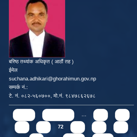
बरिष्ठ तथ्यांक अधिकृत ( आठौं तह )
ईमेल
suchana.adhikari@ghorahimun.gov.np
सम्पर्क नं.:
टे. नं. ०८२-५६०७००, मो.नं. ९८४७८६२६७८
Pages
« first
‹ previous
…
68
69
70
71
72
73
74
75