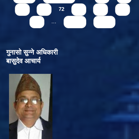
70
71
72
73
74
75
76
…
next ›
last »
गुनासो सुन्‍ने अधिकारी
बासुदेव आचार्य