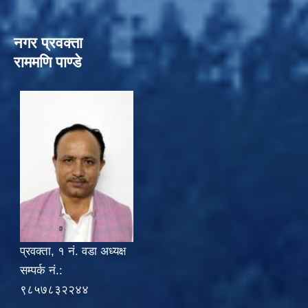
नगर प्रवक्ता
राममणि पाण्डे
प्रवक्ता, १ नं. वडा अध्यक्ष
सम्पर्क नं.:
९८५७८३२२४४