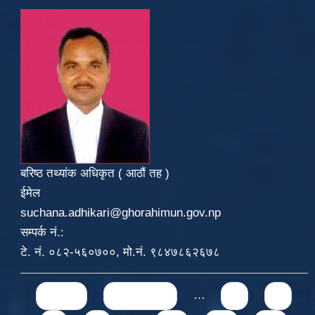
बरिष्ठ तथ्यांक अधिकृत ( आठौं तह )
ईमेल
suchana.adhikari@ghorahimun.gov.np
सम्पर्क नं.:
टे. नं. ०८२-५६०७००, मो.नं. ९८४७८६२६७८
Pages
« first
‹ previous
…
6
7