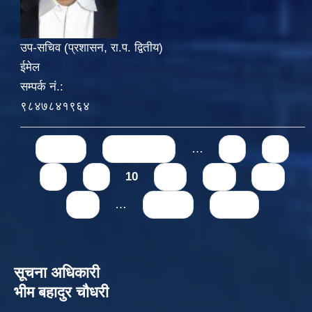
उप-सचिव (प्रशासन, रा.प. द्वितीय)
ईमेल
सम्पर्क नं.:
९८४७८४१९६४
Pages
« first
‹ previous
…
6
7
8
9
10
11
12
13
14
…
next ›
last »
सूचना अधिकारी
भीम बहादुर चौधरी