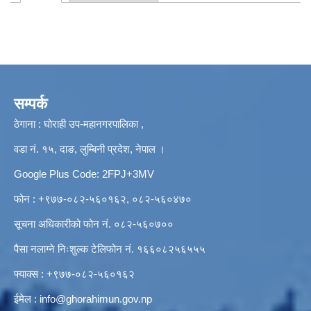
Primary tabs
सम्पर्क
ठेगाना : घोराही उप-महानगरपालिका ,
वडा नं. १५, दाङ, लुम्बिनी प्रदेश, नेपाल ।
Google Plus Code: 2FPJ+3MV
फोन : +९७७-०८२-५६०१६२, ०८२-५६०४७०
सूचना अधिकारीको फोन नं. ०८२-५६०७००
पैसा नलाग्ने निःशुल्क टेलिफोन नं. १६६०८२५६५५५
फ्याक्स : +९७७-०८२-५६०१६२
ईमेल :
info@ghorahimun.gov.np