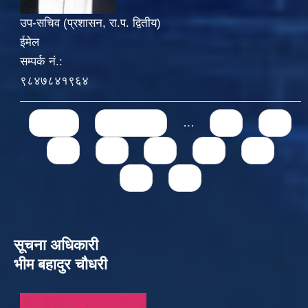
उप-सचिव (प्रशासन, रा.प. द्वितीय)
ईमेल
सम्पर्क नं.:
९८४७८४१९६४
Pages
« first
‹ previous
…
71
72
73
74
75
76
77
78
79
सूचना अधिकारी
भीम बहादुर चौधरी