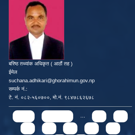
बरिष्ठ तथ्यांक अधिकृत ( आठौं तह )
ईमेल
suchana.adhikari@ghorahimun.gov.np
सम्पर्क नं.:
टे. नं. ०८२-५६०७००, मो.नं. ९८४७८६२६७८
Pages
« first
‹ previous
…
71
72
73
74
75
76
77