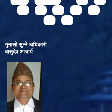
« first
‹ previous
…
71
72
73
74
75
76
77
78
79
गुनासो सुन्‍ने अधिकारी
बासुदेव आचार्य