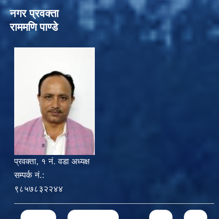
नगर प्रवक्ता
राममणि पाण्डे
प्रवक्ता, १ नं. वडा अध्यक्ष
सम्पर्क नं.:
९८५७८३२२४४
Pages