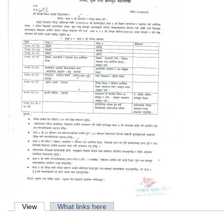
Primary tabs
View
(active tab)
What links here