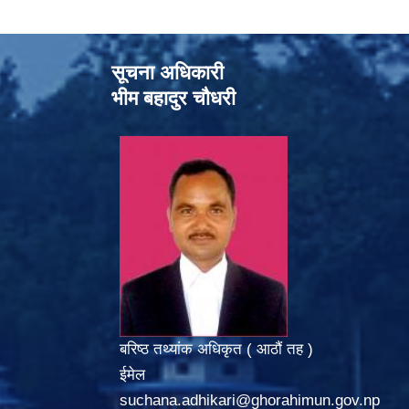
सूचना अधिकारी
भीम बहादुर चौधरी
बरिष्ठ तथ्यांक अधिकृत ( आठौं तह )
ईमेल
suchana.adhikari@ghorahimun.gov.np