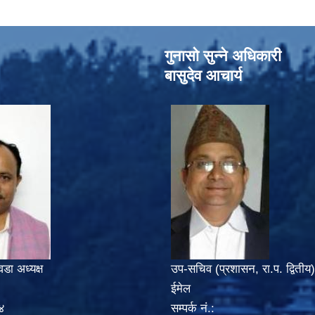
गुनासो सुन्‍ने अधिकारी
बासुदेव आचार्य
वडा अध्यक्ष
उप-सचिव (प्रशासन, रा.प. द्वितीय)
ईमेल
४
सम्पर्क नं.: