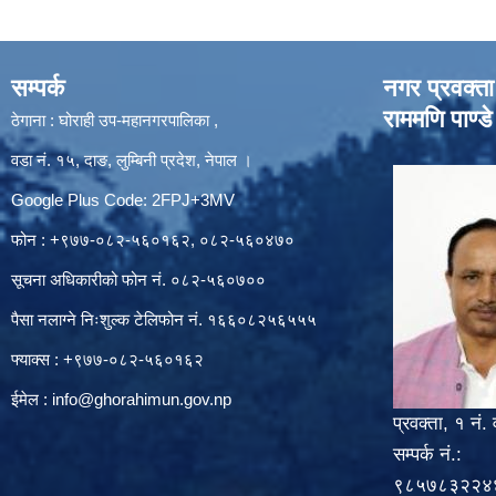
सम्पर्क
नगर प्रवक्ता
राममणि पाण्डे
ठेगाना : घोराही उप-महानगरपालिका ,
वडा नं. १५, दाङ, लुम्बिनी प्रदेश, नेपाल ।
Google Plus Code: 2FPJ+3MV
फोन : +९७७-०८२-५६०१६२, ०८२-५६०४७०
सूचना अधिकारीको फोन नं. ०८२-५६०७००
पैसा नलाग्ने निःशुल्क टेलिफोन नं. १६६०८२५६५५५
फ्याक्स : +९७७-०८२-५६०१६२
ईमेल :
info@ghorahimun.gov.np
प्रवक्ता, १ नं. 
सम्पर्क नं.:
९८५७८३२२४