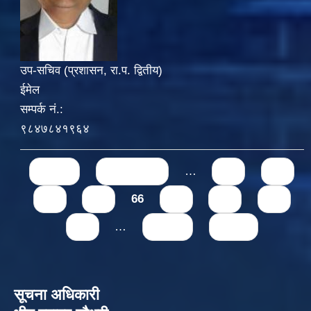
उप-सचिव (प्रशासन, रा.प. द्वितीय)
ईमेल
सम्पर्क नं.:
९८४७८४१९६४
Pages
« first
‹ previous
…
62
63
64
65
66
67
68
69
70
…
next ›
last »
सूचना अधिकारी