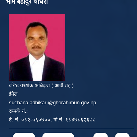
भीम बहादुर चौधरी
बरिष्ठ तथ्यांक अधिकृत ( आठौं तह )
ईमेल
suchana.adhikari@ghorahimun.gov.np
सम्पर्क नं.:
टे. नं. ०८२-५६०७००, मो.नं. ९८४७८६२६७८