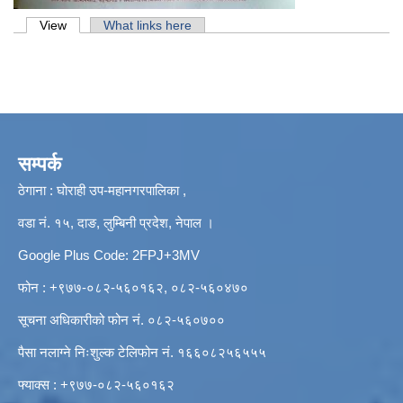
Primary tabs
View
(active tab)
What links here
सम्पर्क
ठेगाना : घोराही उप-महानगरपालिका ,
वडा नं. १५, दाङ, लुम्बिनी प्रदेश, नेपाल ।
Google Plus Code: 2FPJ+3MV
फोन : +९७७-०८२-५६०१६२, ०८२-५६०४७०
सूचना अधिकारीको फोन नं. ०८२-५६०७००
पैसा नलाग्ने निःशुल्क टेलिफोन नं. १६६०८२५६५५५
फ्याक्स : +९७७-०८२-५६०१६२