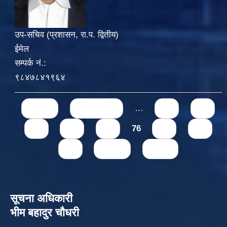
उप-सचिव (प्रशासन, रा.प. द्वितीय)
ईमेल
सम्पर्क नं.:
९८४७८४१९६४
Pages
« first
‹ previous
…
71
72
73
74
75
76
77
78
79
next ›
last »
सूचना अधिकारी
भीम बहादुर चौधरी