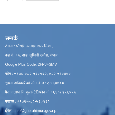
Primary tabs
सम्पर्क
ठेगाना : घोराही उप-महानगरपालिका ,
वडा नं. १५, दाङ, लुम्बिनी प्रदेश, नेपाल ।
Google Plus Code: 2FPJ+3MV
फोन : +९७७-०८२-५६०१६२, ०८२-५६०४७०
सूचना अधिकारीको फोन नं. ०८२-५६०७००
पैसा नलाग्ने निःशुल्क टेलिफोन नं. १६६०८२५६५५५
फ्याक्स : +९७७-०८२-५६०१६२
ईमेल :
info@ghorahimun.gov.np