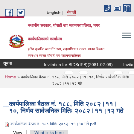
Skip to main content
English
नेपाली
स्थानीय सरकार, घोराही उप-महानगरपालिका, नगर
कार्यपालिकाको कार्यालय
हरित क्रान्ति आत्मनिर्भरता, सहभागिता र समता- मानव विकास
स्वस्थ र स्वच्छ घोराही उप-महानगरपालिका
सूचना
Invitation for BIDS(IFB)(2081-02-09)
Invitat
Pages
…
…
You are here
Home
» कार्यपालिका बैठक नं. १८८, मिति २०८२।११।१०, निर्णय सार्वजनिक मितिः
२०८२।११।१२ गते
कार्यपालिका बैठक नं. १८८, मिति २०८२।११।
१०, निर्णय सार्वजनिक मितिः २०८२।११।१२ गते
कार्यपालिका बेठक नं. १८८ मितिः २०८२।११।१० गते.pdf
View
(active tab)
What links here