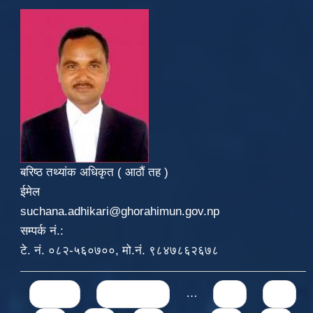
बरिष्ठ तथ्यांक अधिकृत ( आठौं तह )
ईमेल
suchana.adhikari@ghorahimun.gov.np
सम्पर्क नं.:
टे. नं. ०८२-५६०७००, मो.नं. ९८४७८६२६७८
Pages
« first
‹ previous
…
71
72