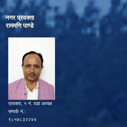
नगर प्रवक्ता
राममणि पाण्डे
प्रवक्ता, १ नं. वडा अध्यक्ष
सम्पर्क नं.:
९८५७८३२२४४