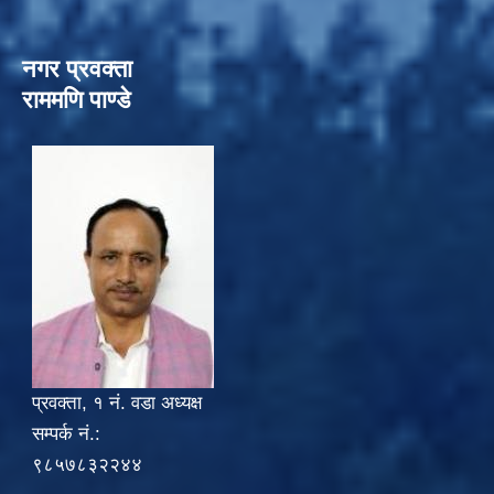
नगर प्रवक्ता
राममणि पाण्डे
प्रवक्ता, १ नं. वडा अध्यक्ष
सम्पर्क नं.:
९८५७८३२२४४