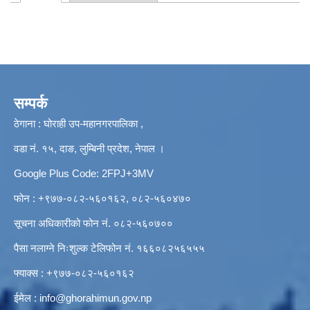
Primary tabs
सम्पर्क
ठेगाना : घोराही उप-महानगरपालिका ,
वडा नं. १५, दाङ, लुम्बिनी प्रदेश, नेपाल ।
Google Plus Code: 2FPJ+3MV
फोन : +९७७-०८२-५६०१६२, ०८२-५६०४७०
सूचना अधिकारीको फोन नं. ०८२-५६०७००
पैसा नलाग्ने निःशुल्क टेलिफोन नं. १६६०८२५६५५५
फ्याक्स : +९७७-०८२-५६०१६२
ईमेल :
info@ghorahimun.gov.np