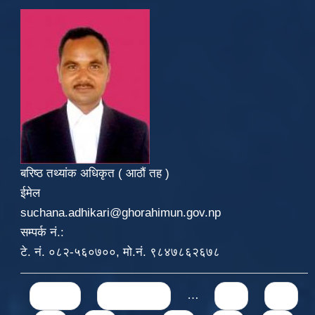
बरिष्ठ तथ्यांक अधिकृत ( आठौं तह )
ईमेल
suchana.adhikari@ghorahimun.gov.np
सम्पर्क नं.:
टे. नं. ०८२-५६०७००, मो.नं. ९८४७८६२६७८
Pages
« first
‹ previous
…
66
67