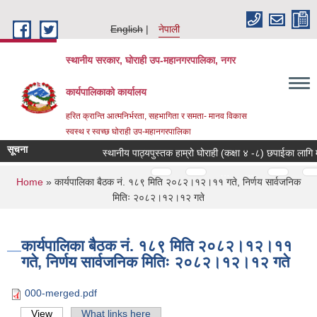
Skip to main content
English
नेपाली
स्थानीय सरकार, घोराही उप-महानगरपालिका, नगर
कार्यपालिकाको कार्यालय
हरित क्रान्ति आत्मनिर्भरता, सहभागिता र समता- मानव विकास
स्वस्थ र स्वच्छ घोराही उप-महानगरपालिका
सूचना
स्थानीय पाठ्यपुस्तक हाम्रो घोराही (कक्षा ४ -८) छपाईका लागि मू
Pages
…
…
You are here
Home
» कार्यपालिका बैठक नं. १८९ मिति २०८२।१२।११ गते, निर्णय सार्वजनिक
मितिः २०८२।१२।१२ गते
कार्यपालिका बैठक नं. १८९ मिति २०८२।१२।११
गते, निर्णय सार्वजनिक मितिः २०८२।१२।१२ गते
000-merged.pdf
View
(active tab)
What links here