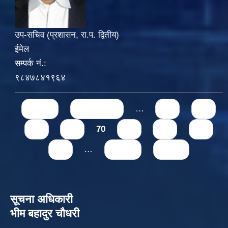
उप-सचिव (प्रशासन, रा.प. द्वितीय)
ईमेल
सम्पर्क नं.:
९८४७८४१९६४
Pages
« first
‹ previous
…
66
67
68
69
70
71
72
73
74
…
next ›
last »
सूचना अधिकारी
भीम बहादुर चौधरी