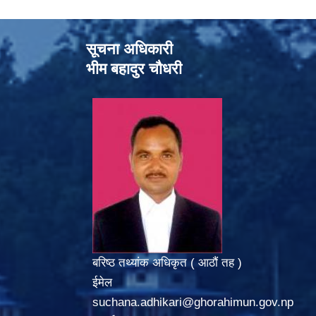
सूचना अधिकारी
भीम बहादुर चौधरी
बरिष्ठ तथ्यांक अधिकृत ( आठौं तह )
ईमेल
suchana.adhikari@ghorahimun.gov.np