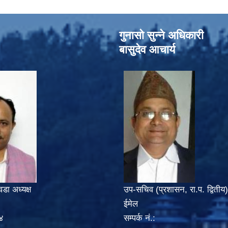
गुनासो सुन्‍ने अधिकारी
बासुदेव आचार्य
वडा अध्यक्ष
उप-सचिव (प्रशासन, रा.प. द्वितीय)
ईमेल
४
सम्पर्क नं.: