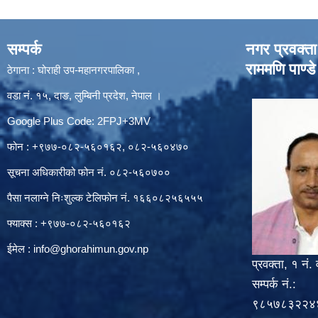
सम्पर्क
नगर प्रवक्ता
राममणि पाण्डे
ठेगाना : घोराही उप-महानगरपालिका ,
वडा नं. १५, दाङ, लुम्बिनी प्रदेश, नेपाल ।
Google Plus Code: 2FPJ+3MV
फोन : +९७७-०८२-५६०१६२, ०८२-५६०४७०
सूचना अधिकारीको फोन नं. ०८२-५६०७००
पैसा नलाग्ने निःशुल्क टेलिफोन नं. १६६०८२५६५५५
फ्याक्स : +९७७-०८२-५६०१६२
ईमेल :
info@ghorahimun.gov.np
प्रवक्ता, १ नं. 
सम्पर्क नं.:
९८५७८३२२४