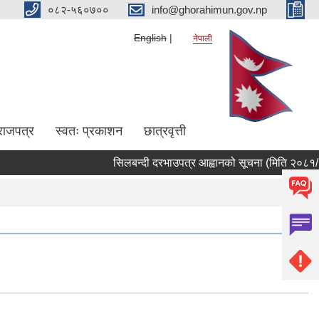
०८२-५६०७००
info@ghorahimun.gov.np
English
नेपाली
राजपत्र
स्वतः प्रकाशन
छात्रवृत्ती
सिलबन्दी दरभाउपत्र आह्वानको सूचना (मिति २०८१/०२/
Pages