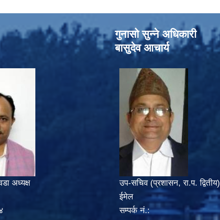
गुनासो सुन्‍ने अधिकारी
बासुदेव आचार्य
वडा अध्यक्ष
उप-सचिव (प्रशासन, रा.प. द्वितीय)
ईमेल
४
सम्पर्क नं.: