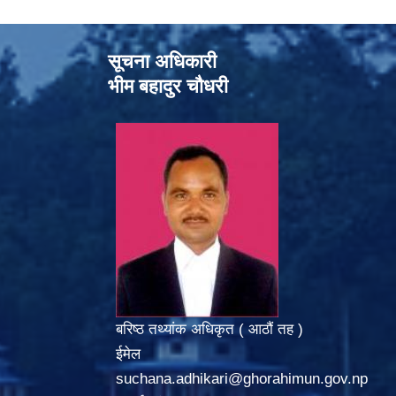
सूचना अधिकारी
भीम बहादुर चौधरी
बरिष्ठ तथ्यांक अधिकृत ( आठौं तह )
ईमेल
suchana.adhikari@ghorahimun.gov.np