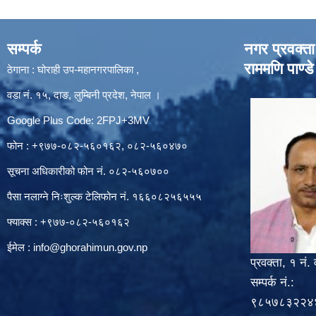
सम्पर्क
नगर प्रवक्ता
राममणि पाण्डे
ठेगाना : घोराही उप-महानगरपालिका ,
वडा नं. १५, दाङ, लुम्बिनी प्रदेश, नेपाल ।
Google Plus Code: 2FPJ+3MV
फोन : +९७७-०८२-५६०१६२, ०८२-५६०४७०
सूचना अधिकारीको फोन नं. ०८२-५६०७००
पैसा नलाग्ने निःशुल्क टेलिफोन नं. १६६०८२५६५५५
फ्याक्स : +९७७-०८२-५६०१६२
ईमेल :
info@ghorahimun.gov.np
प्रवक्ता, १ नं. 
सम्पर्क नं.:
९८५७८३२२४