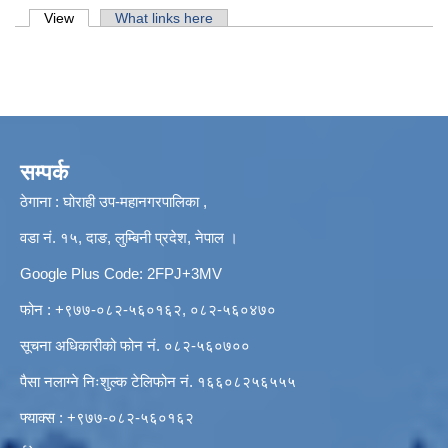
Primary tabs
View
(active tab)
What links here
सम्पर्क
ठेगाना : घोराही उप-महानगरपालिका ,
वडा नं. १५, दाङ, लुम्बिनी प्रदेश, नेपाल ।
Google Plus Code: 2FPJ+3MV
फोन : +९७७-०८२-५६०१६२, ०८२-५६०४७०
सूचना अधिकारीको फोन नं. ०८२-५६०७००
पैसा नलाग्ने निःशुल्क टेलिफोन नं. १६६०८२५६५५५
फ्याक्स : +९७७-०८२-५६०१६२