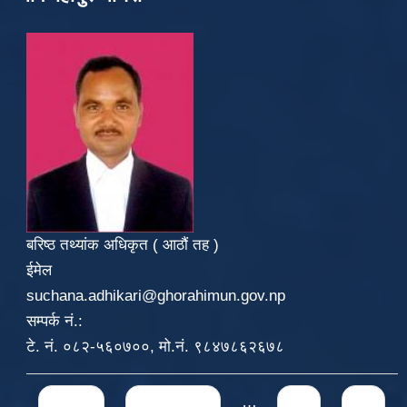
बरिष्ठ तथ्यांक अधिकृत ( आठौं तह )
ईमेल
suchana.adhikari@ghorahimun.gov.np
सम्पर्क नं.:
टे. नं. ०८२-५६०७००, मो.नं. ९८४७८६२६७८
Pages
« first
‹ previous
…
71
72