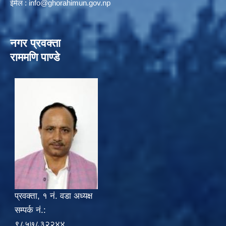
ईमेल :
info@ghorahimun.gov.np
नगर प्रवक्ता
राममणि पाण्डे
प्रवक्ता, १ नं. वडा अध्यक्ष
सम्पर्क नं.:
९८५७८३२२४४