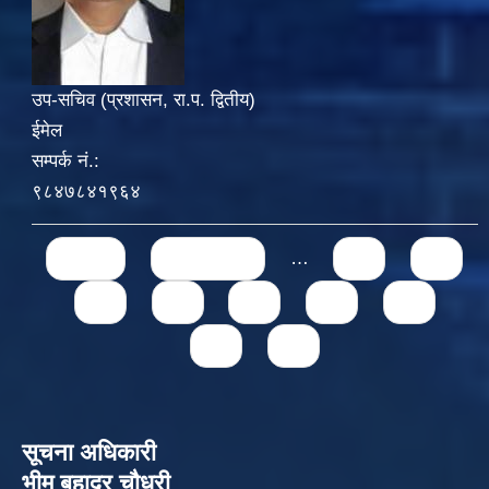
उप-सचिव (प्रशासन, रा.प. द्वितीय)
ईमेल
सम्पर्क नं.:
९८४७८४१९६४
Pages
« first
‹ previous
…
71
72
73
74
75
76
77
78
79
सूचना अधिकारी
भीम बहादुर चौधरी