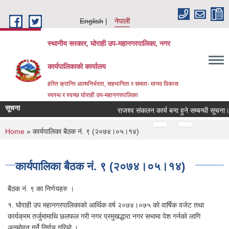
Skip to main content
English
नेपाली
स्थानीय सरकार, घोराही उप-महानगरपालिका, नगर
कार्यपालिकाको कार्यालय
हरित क्रान्ति आत्मनिर्भरता, सहभागिता र समता- मानव विकास
स्वस्थ र स्वच्छ घोराही उप-महानगरपालिका
सूचना
राजश्व संकलन कार्य बन्द हुने सम्बन्धी सूचन
Pages
…
…
You are here
Home
» कार्यपालिका बैठक नं. ९ (२०७४।०५।१४)
कार्यपालिका बैठक नं. ९ (२०७४।०५।१४)
बैठक नं. ९ का निर्णयहरु ।
१. घोराही उप महानगरपालिकाको आर्थिक वर्ष २०७४।०७५ को वार्षिक वजेट तथा
कार्यक्रम तर्जुमामाथि छलफल गरी नगर प्रमुखद्धारा नगर सभामा पेश गर्नको लागि
अनुमोदन गर्ने निर्णय गरियो ।