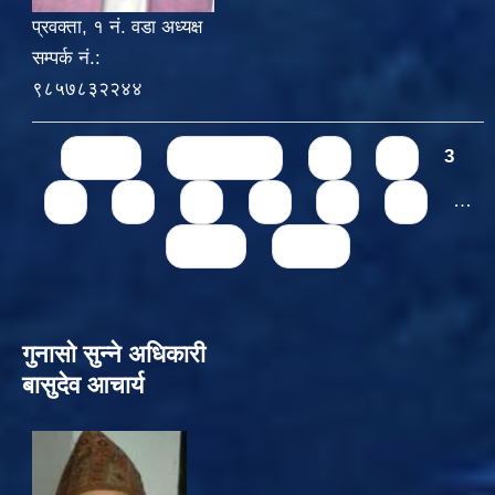
प्रवक्ता, १ नं. वडा अध्यक्ष
सम्पर्क नं.:
९८५७८३२२४४
Pages
« first
‹ previous
1
2
3
4
5
6
7
8
9
…
next ›
last »
गुनासो सुन्‍ने अधिकारी
बासुदेव आचार्य