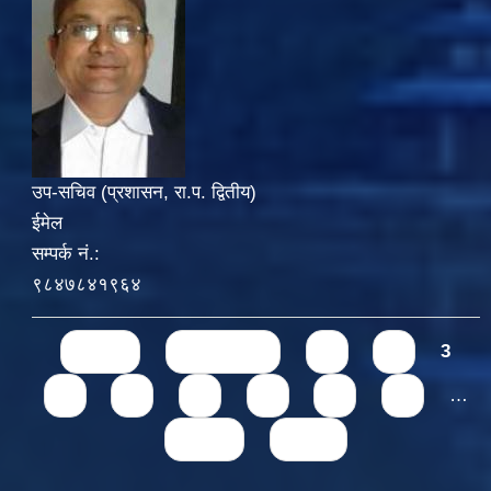
उप-सचिव (प्रशासन, रा.प. द्वितीय)
ईमेल
सम्पर्क नं.:
९८४७८४१९६४
Pages
« first
‹ previous
1
2
3
4
5
6
7
8
9
…
next ›
last »