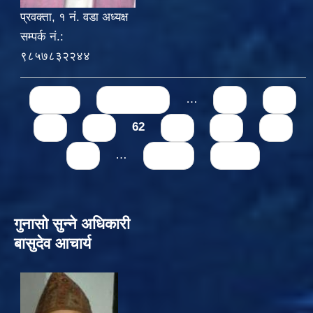
प्रवक्ता, १ नं. वडा अध्यक्ष
सम्पर्क नं.:
९८५७८३२२४४
Pages
« first
‹ previous
…
58
59
60
61
62
63
64
65
66
…
next ›
last »
गुनासो सुन्‍ने अधिकारी
बासुदेव आचार्य