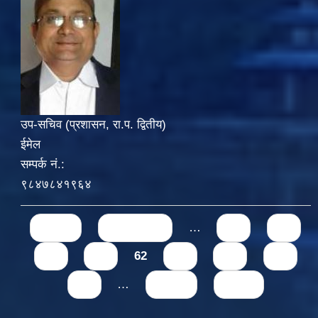
उप-सचिव (प्रशासन, रा.प. द्वितीय)
ईमेल
सम्पर्क नं.:
९८४७८४१९६४
Pages
« first
‹ previous
…
58
59
60
61
62
63
64
65
66
…
next ›
last »