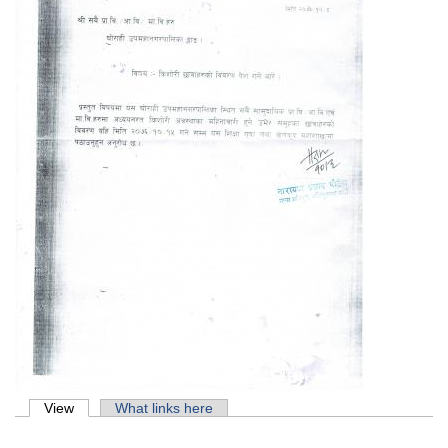
Primary tabs
View
(active tab)
What links here