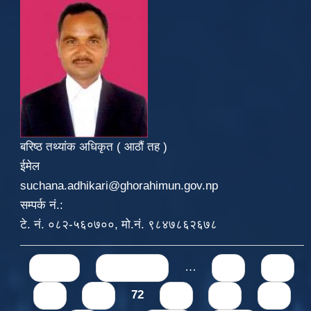
बरिष्ठ तथ्यांक अधिकृत ( आठौं तह )
ईमेल
suchana.adhikari@ghorahimun.gov.np
सम्पर्क नं.:
टे. नं. ०८२-५६०७००, मो.नं. ९८४७८६२६७८
Pages
« first
‹ previous
…
68
69
70
71
72
73
74
75