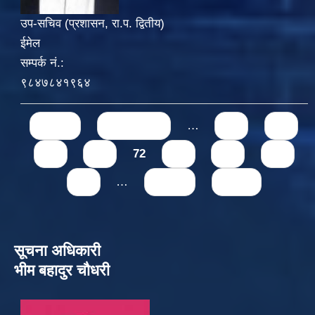
उप-सचिव (प्रशासन, रा.प. द्वितीय)
ईमेल
सम्पर्क नं.:
९८४७८४१९६४
Pages
« first
‹ previous
…
68
69
70
71
72
73
74
75
76
…
next ›
last »
सूचना अधिकारी
भीम बहादुर चौधरी