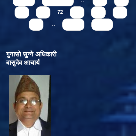
« first
‹ previous
…
68
69
70
71
72
73
74
75
76
…
next ›
last »
गुनासो सुन्‍ने अधिकारी
बासुदेव आचार्य