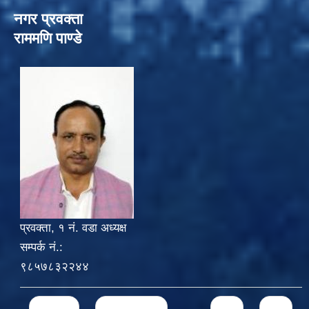
नगर प्रवक्ता
राममणि पाण्डे
प्रवक्ता, १ नं. वडा अध्यक्ष
सम्पर्क नं.:
९८५७८३२२४४
Pages