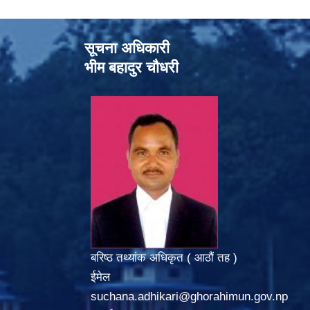
सूचना अधिकारी
भीम बहादुर चौधरी
बरिष्ठ तथ्यांक अधिकृत ( आठौं तह )
ईमेल
suchana.adhikari@ghorahimun.gov.np