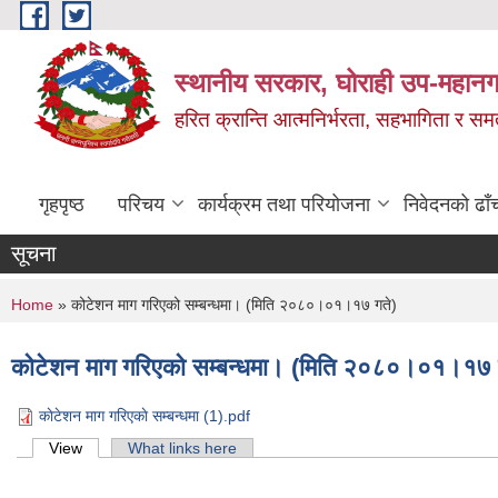
Skip to main content
स्थानीय सरकार, घोराही उप-महानग
हरित क्रान्ति आत्मनिर्भरता, सहभागिता र स
गृहपृष्ठ
परिचय
कार्यक्रम तथा परियोजना
निवेदनको ढाँ
सूचना
You are here
Home
» कोटेशन माग गरिएको सम्बन्धमा। (मिति २०८०।०१।१७ गते)
कोटेशन माग गरिएको सम्बन्धमा। (मिति २०८०।०१।१७ 
काेटेशन माग गरिएकाे सम्बन्धमा (1).pdf
Primary tabs
View
(active tab)
What links here