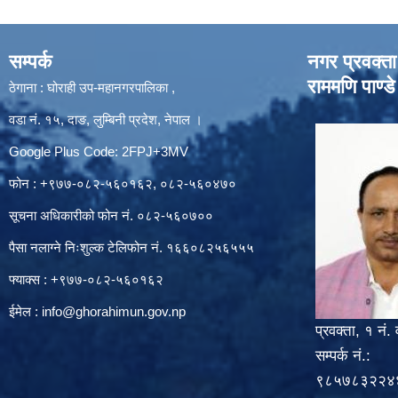
सम्पर्क
नगर प्रवक्ता
राममणि पाण्डे
ठेगाना : घोराही उप-महानगरपालिका ,
वडा नं. १५, दाङ, लुम्बिनी प्रदेश, नेपाल ।
Google Plus Code: 2FPJ+3MV
फोन : +९७७-०८२-५६०१६२, ०८२-५६०४७०
सूचना अधिकारीको फोन नं. ०८२-५६०७००
पैसा नलाग्ने निःशुल्क टेलिफोन नं. १६६०८२५६५५५
फ्याक्स : +९७७-०८२-५६०१६२
ईमेल :
info@ghorahimun.gov.np
प्रवक्ता, १ नं. 
सम्पर्क नं.:
९८५७८३२२४