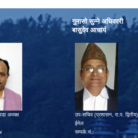
गुनासो सुन्‍ने अधिकारी
बासुदेव आचार्य
वडा अध्यक्ष
उप-सचिव (प्रशासन, रा.प. द्वितीय)
ईमेल
४
सम्पर्क नं.: