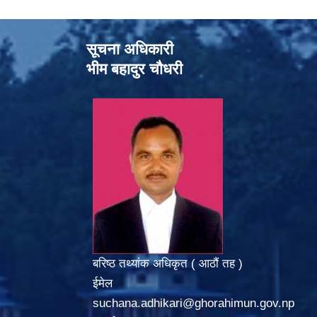
सूचना अधिकारी
भीम बहादुर चौधरी
बरिष्ठ तथ्यांक अधिकृत ( आठौं तह )
ईमेल
suchana.adhikari@ghorahimun.gov.np