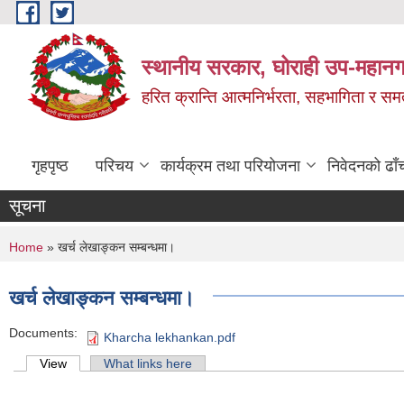
Skip to main content
स्थानीय सरकार, घोराही उप-महानग
हरित क्रान्ति आत्मनिर्भरता, सहभागिता र स
गृहपृष्ठ
परिचय
कार्यक्रम तथा परियोजना
निवेदनको ढाँ
सूचना
You are here
Home
» खर्च लेखाङ्‍कन सम्बन्धमा।
खर्च लेखाङ्‍कन सम्बन्धमा।
Documents:
Kharcha lekhankan.pdf
Primary tabs
View
(active tab)
What links here