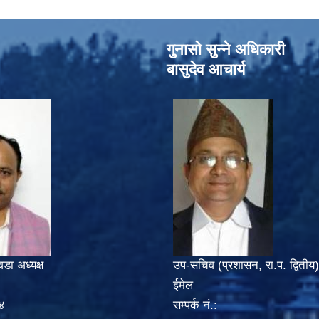
गुनासो सुन्‍ने अधिकारी
बासुदेव आचार्य
वडा अध्यक्ष
उप-सचिव (प्रशासन, रा.प. द्वितीय)
ईमेल
४
सम्पर्क नं.: