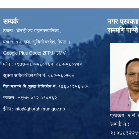
सम्पर्क
नगर प्रवक्ता
राममणि पाण्डे
ठेगाना : घोराही उप-महानगरपालिका ,
वडा नं. १५, दाङ, लुम्बिनी प्रदेश, नेपाल ।
Google Plus Code: 2FPJ+3MV
फोन : +९७७-०८२-५६०१६२, ०८२-५६०४७०
सूचना अधिकारीको फोन नं. ०८२-५६०७००
पैसा नलाग्ने निःशुल्क टेलिफोन नं. १६६०८२५६५५५
फ्याक्स : +९७७-०८२-५६०१६२
ईमेल :
info@ghorahimun.gov.np
प्रवक्ता, १ नं. 
सम्पर्क नं.:
९८५७८३२२४