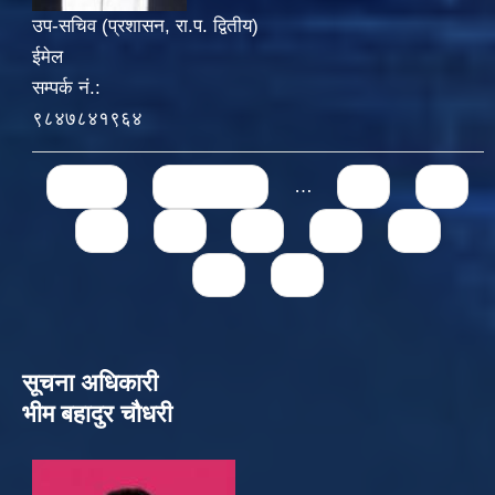
उप-सचिव (प्रशासन, रा.प. द्वितीय)
ईमेल
सम्पर्क नं.:
९८४७८४१९६४
Pages
« first
‹ previous
…
71
72
73
74
75
76
77
78
79
सूचना अधिकारी
भीम बहादुर चौधरी