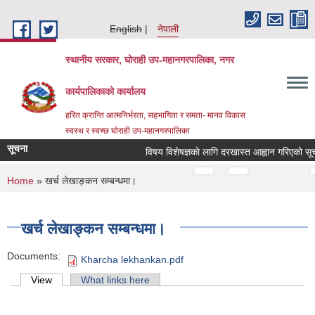
Skip to main content
English
नेपाली
स्थानीय सरकार, घोराही उप-महानगरपालिका, नगर
कार्यपालिकाको कार्यालय
हरित क्रान्ति आत्मनिर्भरता, सहभागिता र समता- मानव विकास
स्वस्थ र स्वच्छ घोराही उप-महानगरपालिका
सूचना
विषय विशेषज्ञको लागि दरखास्त आह्वान गरिएको सूचना 
Pages
…
…
You are here
Home
» खर्च लेखाङ्‍कन सम्बन्धमा।
खर्च लेखाङ्‍कन सम्बन्धमा।
Documents:
Kharcha lekhankan.pdf
Primary tabs
View
(active tab)
What links here