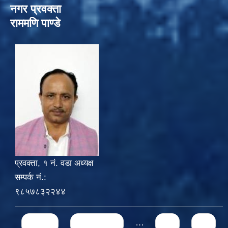
नगर प्रवक्ता
राममणि पाण्डे
प्रवक्ता, १ नं. वडा अध्यक्ष
सम्पर्क नं.:
९८५७८३२२४४
Pages
« first
‹ previous
…
71
72