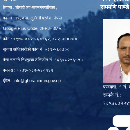
राममणि पाण्डे
ठेगाना : घोराही उप-महानगरपालिका ,
वडा नं. १५, दाङ, लुम्बिनी प्रदेश, नेपाल ।
Google Plus Code: 2FPJ+3MV
फोन : +९७७-०८२-५६०१६२, ०८२-५६०४७०
सूचना अधिकारीको फोन नं. ०८२-५६०७००
पैसा नलाग्ने निःशुल्क टेलिफोन नं. १६६०८२५६५५५
फ्याक्स : +९७७-०८२-५६०१६२
ईमेल :
info@ghorahimun.gov.np
प्रवक्ता, १ नं. 
सम्पर्क नं.:
९८५७८३२२४
Pages
« first