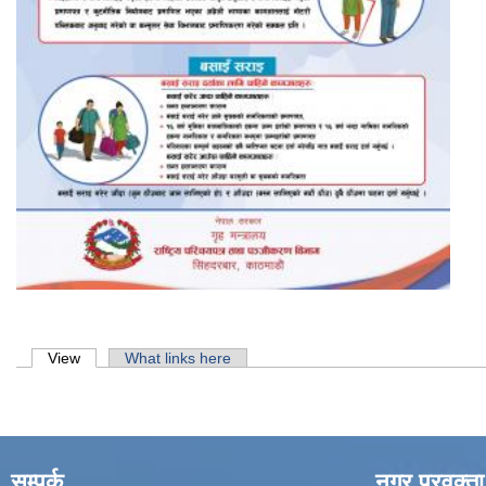
Primary tabs
View
(active tab)
What links here
सम्पर्क
नगर प्रवक्ता