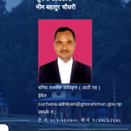
भीम बहादुर चौधरी
बरिष्ठ तथ्यांक अधिकृत ( आठौं तह )
ईमेल
suchana.adhikari@ghorahimun.gov.np
सम्पर्क नं.:
टे. नं. ०८२-५६०७००, मो.नं. ९८४७८६२६७८
us
…