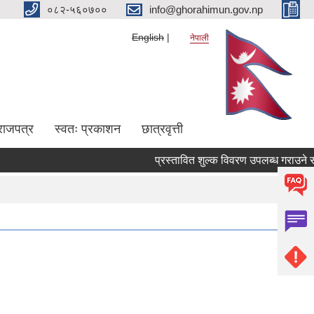
०८२-५६०७००
info@ghorahimun.gov.np
English
नेपाली
राजपत्र
स्वतः प्रकाशन
छात्रवृत्ती
प्रस्तावित शुल्क विवरण उपलब्ध गराउने सम्बन्
Pages