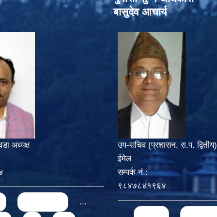
बासुदेव आचार्य
वडा अध्यक्ष
उप-सचिव (प्रशासन, रा.प. द्वितीय)
ईमेल
४
सम्पर्क नं.:
९८४७८४१९६४
‹ previous
…
Pages
« first
‹ previo