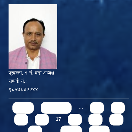
प्रवक्ता, १ नं. वडा अध्यक्ष
सम्पर्क नं.:
९८५७८३२२४४
Pages
« first
‹ previous
…
13
14
15
16
17
18
19
20
21
…
next ›
last »