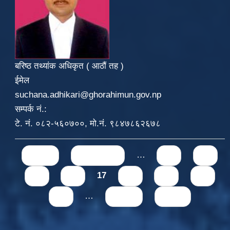
बरिष्ठ तथ्यांक अधिकृत ( आठौं तह )
ईमेल
suchana.adhikari@ghorahimun.gov.np
सम्पर्क नं.:
टे. नं. ०८२-५६०७००, मो.नं. ९८४७८६२६७८
Pages
« first
‹ previous
…
13
14
15
16
17
18
19
20
21
…
next ›
last »