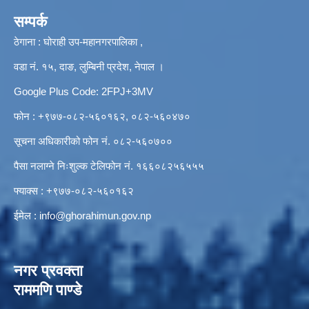
सम्पर्क
ठेगाना : घोराही उप-महानगरपालिका ,
वडा नं. १५, दाङ, लुम्बिनी प्रदेश, नेपाल ।
Google Plus Code: 2FPJ+3MV
फोन : +९७७-०८२-५६०१६२, ०८२-५६०४७०
सूचना अधिकारीको फोन नं. ०८२-५६०७००
पैसा नलाग्ने निःशुल्क टेलिफोन नं. १६६०८२५६५५५
फ्याक्स : +९७७-०८२-५६०१६२
ईमेल :
info@ghorahimun.gov.np
नगर प्रवक्ता
राममणि पाण्डे