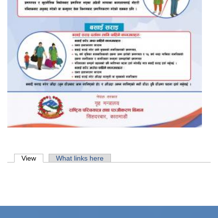
Primary tabs
View
(active tab)
What links here