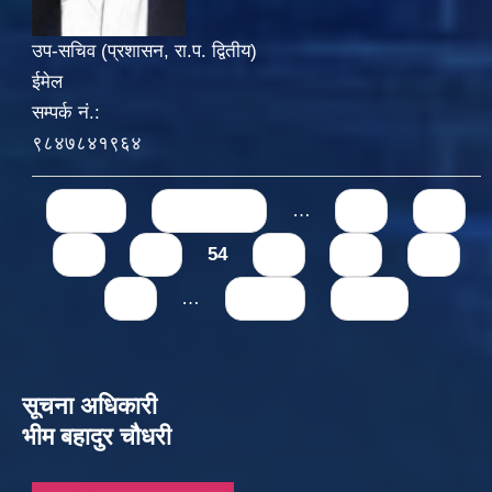
उप-सचिव (प्रशासन, रा.प. द्वितीय)
ईमेल
सम्पर्क नं.:
९८४७८४१९६४
Pages
« first
‹ previous
…
50
51
52
53
54
55
56
57
58
…
next ›
last »
सूचना अधिकारी
भीम बहादुर चौधरी