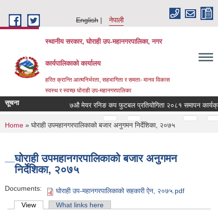
Skip to main content
English
नेपाली
स्थानीय सरकार, घोराही उप-महानगरपालिका, नगर
कार्यपालिकाको कार्यालय
हरित क्रान्ति आत्मनिर्भरता, सहभागिता र समता- मानव विकास
स्वस्थ र स्वच्छ घोराही उप-महानगरपालिका
सूचना
७औ मेयर रनिङ कप फुटबल प्रतियोगिता २०८१ समापन कार्यक्रममा 
Pages
…
…
You are here
Home
» घोराही उपमहानगरपालिकाको बजार अनुगमन निर्देशिका, २०७५
घोराही उपमहानगरपालिकाको बजार अनुगमन
निर्देशिका, २०७५
Documents:
घोराही उप-महानगरपालिकाको सहकारी ऐन, २०७५.pdf
Primary tabs
View
(active tab)
What links here