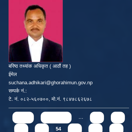
बरिष्ठ तथ्यांक अधिकृत ( आठौं तह )
ईमेल
suchana.adhikari@ghorahimun.gov.np
सम्पर्क नं.:
टे. नं. ०८२-५६०७००, मो.नं. ९८४७८६२६७८
Pages
« first
‹ previous
…
50
51
52
53
54
55
56
57