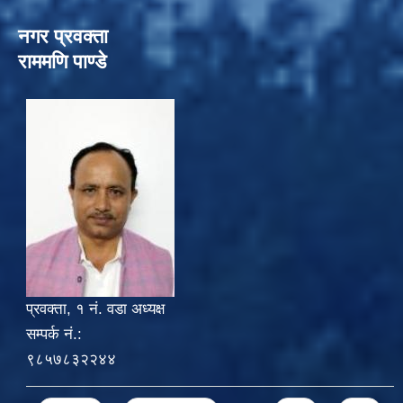
नगर प्रवक्ता
राममणि पाण्डे
प्रवक्ता, १ नं. वडा अध्यक्ष
सम्पर्क नं.:
९८५७८३२२४४