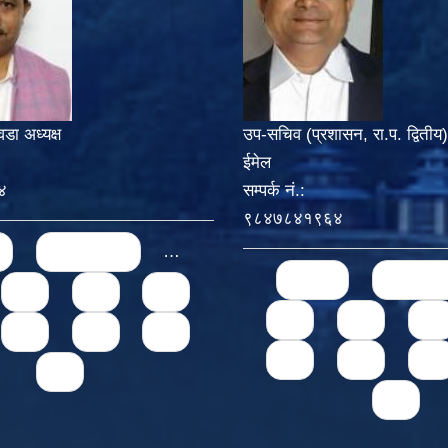
वडा अध्यक्ष
उप-सचिव (प्रशासन, रा.प. द्वितीय)
ईमेल
४
सम्पर्क नं.:
९८४७८४१९६४
‹ previous
…
Pages
« first
‹ previo
72
73
74
71
72
73
76
77
78
75
76
77
79
79