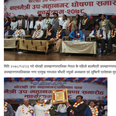
मिति २०७८/१२/२३ गते घोराही उपमहानगरपालिका नेपाल कै पहिलो बालमैत्री उपमहानगरपालिक
उपमहानगरपालिकाका नगर प्रमुख नरुलाल चौधरी ज्यूको अध्यक्षता एवं लुम्बिनी प्रदेशका मुख