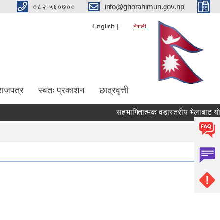
०८२-५६०७००
info@ghorahimun.gov.np
English
नेपाली
राजपत्र
स्वतः प्रकाशन
छात्रवृत्ती
सहभागितात्मक वडास्तरीय भेलाबाट योजना तथा
Pages