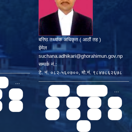
बरिष्ठ तथ्यांक अधिकृत ( आठौं तह )
ईमेल
suchana.adhikari@ghorahimun.gov.np
सम्पर्क नं.:
टे. नं. ०८२-५६०७००, मो.नं. ९८४७८६२६७८
us
…
Pages
« first
‹ previous
…
74
71
72
73
74
78
75
76
77
78
79