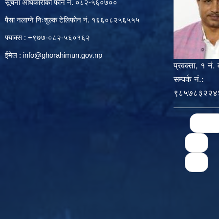
सूचना अधिकारीको फोन नं. ०८२-५६०७००
पैसा नलाग्ने निःशुल्क टेलिफोन नं. १६६०८२५६५५५
फ्याक्स : +९७७-०८२-५६०१६२
ईमेल :
info@ghorahimun.gov.np
प्रवक्ता, १ नं. 
सम्पर्क नं.:
९८५७८३२२४
Pages
« first
71
75