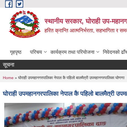
Skip to main content
स्थानीय सरकार, घोराही उप-महानग
हरित क्रान्ति आत्मनिर्भरता, सहभागिता र स
गृहपृष्ठ
परिचय
कार्यक्रम तथा परियोजना
निवेदनको ढाँ
सूचना
You are here
Home
» घोराही उपमहानगरपालिका नेपाल कै पहिलो बालमैत्री उपमहानगरपालिका घोणणा
घोराही उपमहानगरपालिका नेपाल कै पहिलो बालमैत्री उप