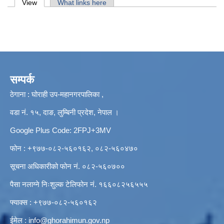
Primary tabs
View
(active tab)
What links here
सम्पर्क
ठेगाना : घोराही उप-महानगरपालिका ,
वडा नं. १५, दाङ, लुम्बिनी प्रदेश, नेपाल ।
Google Plus Code: 2FPJ+3MV
फोन : +९७७-०८२-५६०१६२, ०८२-५६०४७०
सूचना अधिकारीको फोन नं. ०८२-५६०७००
पैसा नलाग्ने निःशुल्क टेलिफोन नं. १६६०८२५६५५५
फ्याक्स : +९७७-०८२-५६०१६२
ईमेल :
info@ghorahimun.gov.np