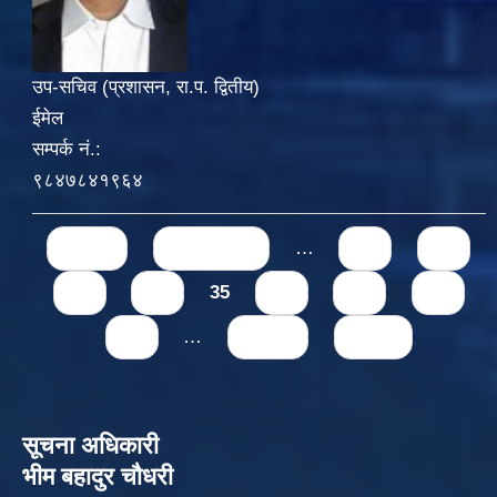
उप-सचिव (प्रशासन, रा.प. द्वितीय)
ईमेल
सम्पर्क नं.:
९८४७८४१९६४
Pages
« first
‹ previous
…
31
32
33
34
35
36
37
38
39
…
next ›
last »
सूचना अधिकारी
भीम बहादुर चौधरी