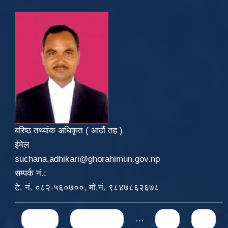
बरिष्ठ तथ्यांक अधिकृत ( आठौं तह )
ईमेल
suchana.adhikari@ghorahimun.gov.np
सम्पर्क नं.:
टे. नं. ०८२-५६०७००, मो.नं. ९८४७८६२६७८
Pages
« first
‹ previous
…
31
32