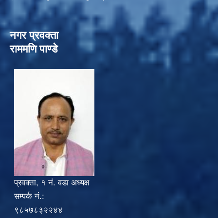
नगर प्रवक्ता
राममणि पाण्डे
प्रवक्ता, १ नं. वडा अध्यक्ष
सम्पर्क नं.:
९८५७८३२२४४