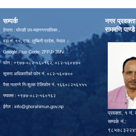
सम्पर्क
नगर प्रवक्ता
राममणि पाण्डे
ठेगाना : घोराही उप-महानगरपालिका ,
वडा नं. १५, दाङ, लुम्बिनी प्रदेश, नेपाल ।
Google Plus Code: 2FPJ+3MV
फोन : +९७७-०८२-५६०१६२, ०८२-५६०४७०
सूचना अधिकारीको फोन नं. ०८२-५६०७००
पैसा नलाग्ने निःशुल्क टेलिफोन नं. १६६०८२५६५५५
फ्याक्स : +९७७-०८२-५६०१६२
ईमेल :
info@ghorahimun.gov.np
प्रवक्ता, १ नं. 
सम्पर्क नं.:
९८५७८३२२४