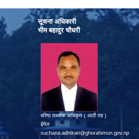
सूचना अधिकारी
भीम बहादुर चौधरी
बरिष्ठ तथ्यांक अधिकृत ( आठौं तह )
ईमेल
suchana.adhikari@ghorahimun.gov.np