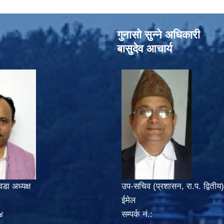
गुनासो सुन्‍ने अधिकारी
बासुदेव आचार्य
वडा अध्यक्ष
उप-सचिव (प्रशासन, रा.प. द्वितीय)
ईमेल
४
सम्पर्क नं.: