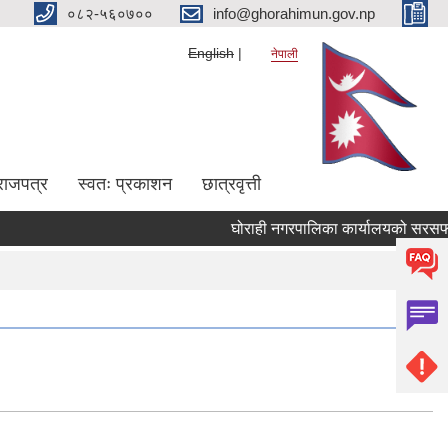
०८२-५६०७००
info@ghorahimun.gov.np
English
नेपाली
राजपत्र
स्वतः प्रकाशन
छात्रवृत्ती
घोराही नगरपालिका कार्यालयको सरसफाई सम
Pages