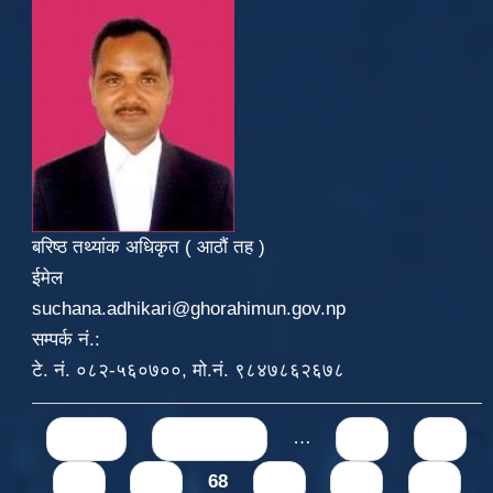
बरिष्ठ तथ्यांक अधिकृत ( आठौं तह )
ईमेल
suchana.adhikari@ghorahimun.gov.np
सम्पर्क नं.:
टे. नं. ०८२-५६०७००, मो.नं. ९८४७८६२६७८
Pages
« first
‹ previous
…
64
65
66
67
68
69
70
71