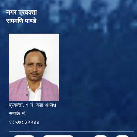
नगर प्रवक्ता
राममणि पाण्डे
प्रवक्ता, १ नं. वडा अध्यक्ष
सम्पर्क नं.:
९८५७८३२२४४