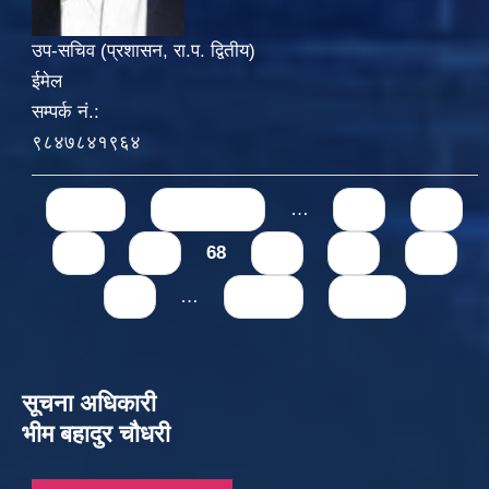
उप-सचिव (प्रशासन, रा.प. द्वितीय)
ईमेल
सम्पर्क नं.:
९८४७८४१९६४
Pages
« first
‹ previous
…
64
65
66
67
68
69
70
71
72
…
next ›
last »
सूचना अधिकारी
भीम बहादुर चौधरी