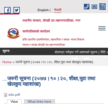
Skip to main content
English
नेपाली
स्थानीय सरकार, घोराही उप-महानगरपालिका, नगर
कार्यपालिकाको कार्यालय
हरित क्रान्ति आत्मनिर्भरता, सहभागिता र समता- मानव विकास
स्वस्थ र स्वच्छ घोराही उप-महानगरपालिका
सूचना
बोलपत्र स्वीकृत गर्ने आशयको सूचना ( मिति २
Pages
…
…
You are here
Home
» जरुरी सूचना (२०७७।१०।२०, शीक्षा,युवा तथा खेलकुद महाशाखा)
जरुरी सूचना (२०७७।१०।२०, शीक्षा,युवा तथा
खेलकुद महाशाखा)
edu.pdf
Primary tabs
View
(active tab)
What links here