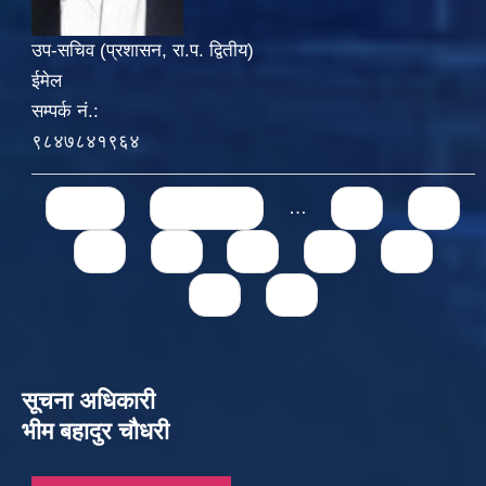
उप-सचिव (प्रशासन, रा.प. द्वितीय)
ईमेल
सम्पर्क नं.:
९८४७८४१९६४
Pages
« first
‹ previous
…
71
72
73
74
75
76
77
78
79
सूचना अधिकारी
भीम बहादुर चौधरी