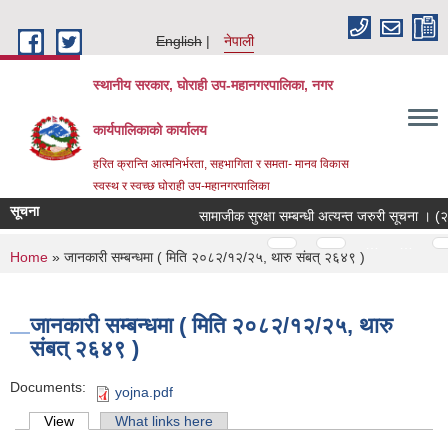
Skip to main content
English
नेपाली
स्थानीय सरकार, घोराही उप-महानगरपालिका, नगर
कार्यपालिकाको कार्यालय
हरित क्रान्ति आत्मनिर्भरता, सहभागिता र समता- मानव विकास
स्वस्थ र स्वच्छ घोराही उप-महानगरपालिका
सूचना
सामाजीक सुरक्षा सम्बन्धी अत्यन्त जरुरी सूचना । 
Pages
…
…
You are here
Home
» जानकारी सम्बन्धमा ( मिति २०८२/१२/२५, थारु संबत् २६४९ )
जानकारी सम्बन्धमा ( मिति २०८२/१२/२५, थारु
संबत् २६४९ )
Documents:
yojna.pdf
Primary tabs
View
(active tab)
What links here