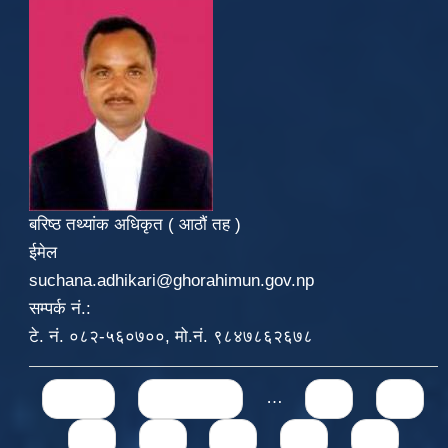
बरिष्ठ तथ्यांक अधिकृत ( आठौं तह )
ईमेल
suchana.adhikari@ghorahimun.gov.np
सम्पर्क नं.:
टे. नं. ०८२-५६०७००, मो.नं. ९८४७८६२६७८
Pages
« first
‹ previous
…
71
72
73
74
75
76
77