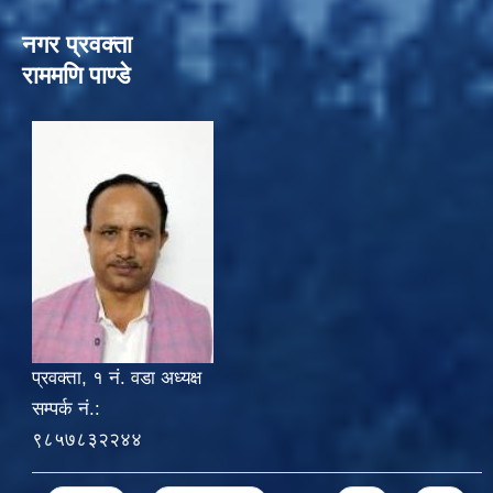
नगर प्रवक्ता
राममणि पाण्डे
प्रवक्ता, १ नं. वडा अध्यक्ष
सम्पर्क नं.:
९८५७८३२२४४