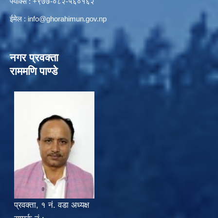
फ्याक्स : +९७७-०८२-५६०१६२
ईमेल :
info@ghorahimun.gov.np
नगर प्रवक्ता
राममणि पाण्डे
प्रवक्ता, १ नं. वडा अध्यक्ष