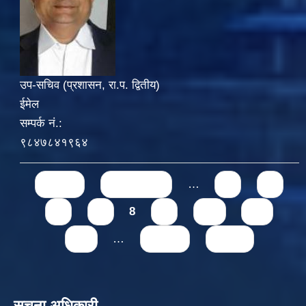
उप-सचिव (प्रशासन, रा.प. द्वितीय)
ईमेल
सम्पर्क नं.:
९८४७८४१९६४
Pages
« first
‹ previous
…
4
5
6
7
8
9
10
11
12
…
next ›
last »
सूचना अधिकारी