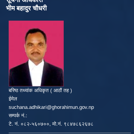
भीम बहादुर चौधरी
बरिष्ठ तथ्यांक अधिकृत ( आठौं तह )
ईमेल
suchana.adhikari@ghorahimun.gov.np
सम्पर्क नं.:
टे. नं. ०८२-५६०७००, मो.नं. ९८४७८६२६७८