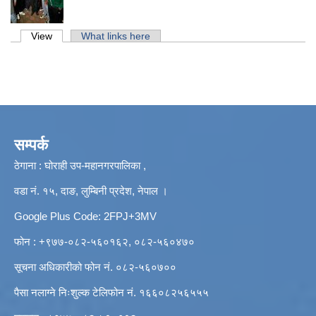
Primary tabs
View
(active tab)
What links here
सम्पर्क
ठेगाना : घोराही उप-महानगरपालिका ,
वडा नं. १५, दाङ, लुम्बिनी प्रदेश, नेपाल ।
Google Plus Code: 2FPJ+3MV
फोन : +९७७-०८२-५६०१६२, ०८२-५६०४७०
सूचना अधिकारीको फोन नं. ०८२-५६०७००
पैसा नलाग्ने निःशुल्क टेलिफोन नं. १६६०८२५६५५५