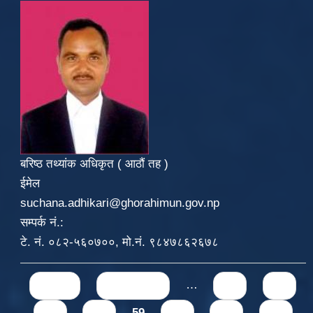
बरिष्ठ तथ्यांक अधिकृत ( आठौं तह )
ईमेल
suchana.adhikari@ghorahimun.gov.np
सम्पर्क नं.:
टे. नं. ०८२-५६०७००, मो.नं. ९८४७८६२६७८
Pages
« first
‹ previous
…
55
56