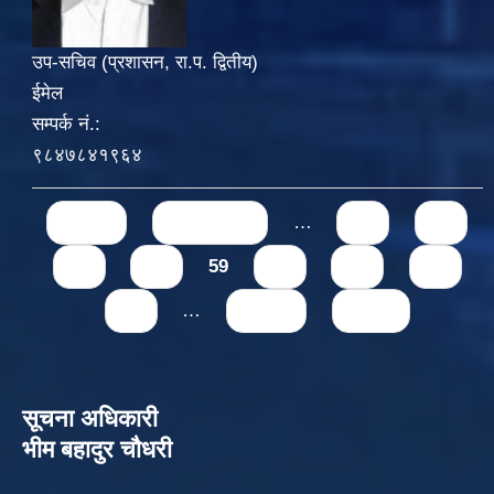
उप-सचिव (प्रशासन, रा.प. द्वितीय)
ईमेल
सम्पर्क नं.:
९८४७८४१९६४
Pages
« first
‹ previous
…
55
56
57
58
59
60
61
62
63
…
next ›
last »
सूचना अधिकारी
भीम बहादुर चौधरी