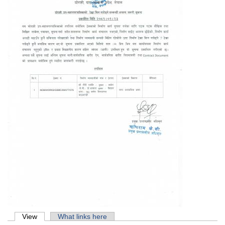
Primary tabs
View
(active tab)
What links here