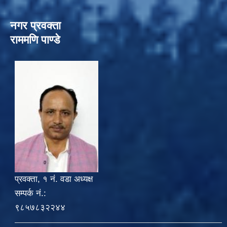
नगर प्रवक्ता
राममणि पाण्डे
प्रवक्ता, १ नं. वडा अध्यक्ष
सम्पर्क नं.:
९८५७८३२२४४