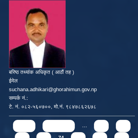
बरिष्ठ तथ्यांक अधिकृत ( आठौं तह )
ईमेल
suchana.adhikari@ghorahimun.gov.np
सम्पर्क नं.:
टे. नं. ०८२-५६०७००, मो.नं. ९८४७८६२६७८
Pages
« first
‹ previous
…
70
71