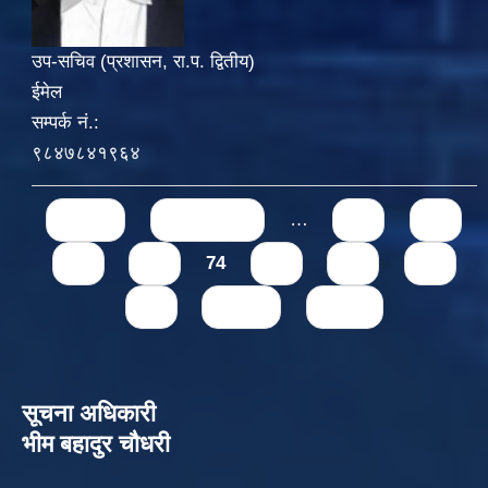
उप-सचिव (प्रशासन, रा.प. द्वितीय)
ईमेल
सम्पर्क नं.:
९८४७८४१९६४
Pages
« first
‹ previous
…
70
71
72
73
74
75
76
77
78
next ›
last »
सूचना अधिकारी
भीम बहादुर चौधरी