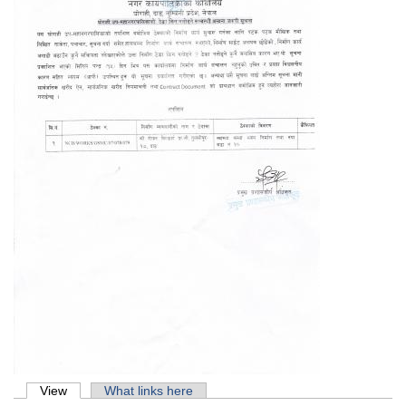
Primary tabs
View
(active tab)
What links here