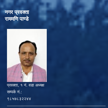
नगर प्रवक्ता
राममणि पाण्डे
प्रवक्ता, १ नं. वडा अध्यक्ष
सम्पर्क नं.:
९८५७८३२२४४