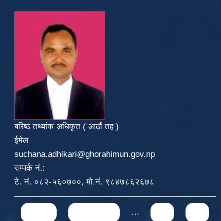
बरिष्ठ तथ्यांक अधिकृत ( आठौं तह )
ईमेल
suchana.adhikari@ghorahimun.gov.np
सम्पर्क नं.:
टे. नं. ०८२-५६०७००, मो.नं. ९८४७८६२६७८
Pages
« first
‹ previous
…
71
72