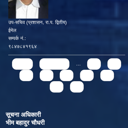
उप-सचिव (प्रशासन, रा.प. द्वितीय)
ईमेल
सम्पर्क नं.:
९८४७८४१९६४
Pages
« first
‹ previous
…
71
72
73
74
75
76
77
78
79
सूचना अधिकारी
भीम बहादुर चौधरी