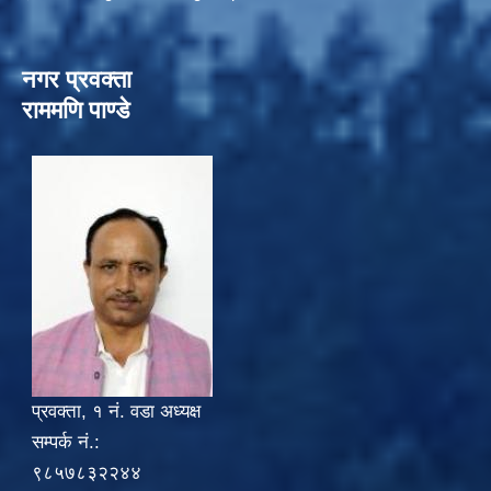
नगर प्रवक्ता
राममणि पाण्डे
प्रवक्ता, १ नं. वडा अध्यक्ष
सम्पर्क नं.:
९८५७८३२२४४