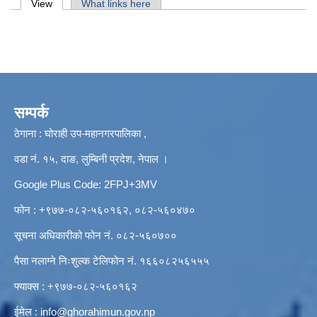
Primary tabs
View
(active tab)
What links here
सम्पर्क
ठेगाना : घोराही उप-महानगरपालिका ,
वडा नं. १५, दाङ, लुम्बिनी प्रदेश, नेपाल ।
Google Plus Code: 2FPJ+3MV
फोन : +९७७-०८२-५६०१६२, ०८२-५६०४७०
सूचना अधिकारीको फोन नं. ०८२-५६०७००
पैसा नलाग्ने निःशुल्क टेलिफोन नं. १६६०८२५६५५५
फ्याक्स : +९७७-०८२-५६०१६२
ईमेल :
info@ghorahimun.gov.np