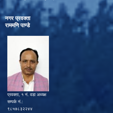
नगर प्रवक्ता
राममणि पाण्डे
प्रवक्ता, १ नं. वडा अध्यक्ष
सम्पर्क नं.:
९८५७८३२२४४