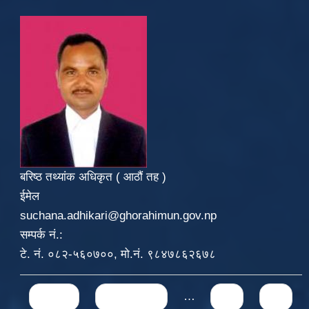
बरिष्ठ तथ्यांक अधिकृत ( आठौं तह )
ईमेल
suchana.adhikari@ghorahimun.gov.np
सम्पर्क नं.:
टे. नं. ०८२-५६०७००, मो.नं. ९८४७८६२६७८
Pages
« first
‹ previous
…
71
72