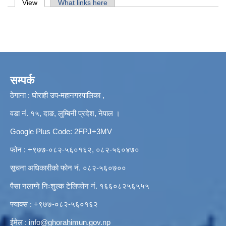
Primary tabs
View
(active tab)
What links here
सम्पर्क
ठेगाना : घोराही उप-महानगरपालिका ,
वडा नं. १५, दाङ, लुम्बिनी प्रदेश, नेपाल ।
Google Plus Code: 2FPJ+3MV
फोन : +९७७-०८२-५६०१६२, ०८२-५६०४७०
सूचना अधिकारीको फोन नं. ०८२-५६०७००
पैसा नलाग्ने निःशुल्क टेलिफोन नं. १६६०८२५६५५५
फ्याक्स : +९७७-०८२-५६०१६२
ईमेल :
info@ghorahimun.gov.np