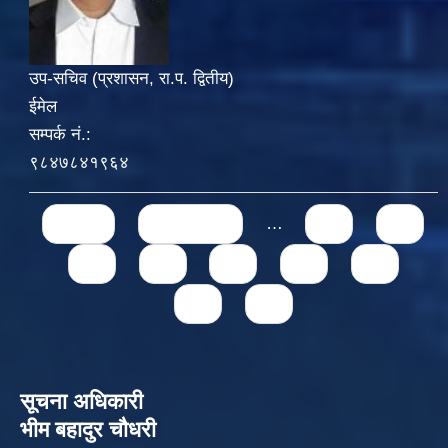
उप-सचिव (प्रशासन, रा.प. द्वितीय)
ईमेल
सम्पर्क नं.:
९८४७८४१९६४
Pages
« first
‹ previous
…
71
72
73
74
75
76
77
78
79
सूचना अधिकारी
भीम बहादुर चौधरी