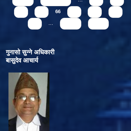
« first
‹ previous
…
62
63
64
65
66
67
68
69
70
…
next ›
last »
गुनासो सुन्‍ने अधिकारी
बासुदेव आचार्य