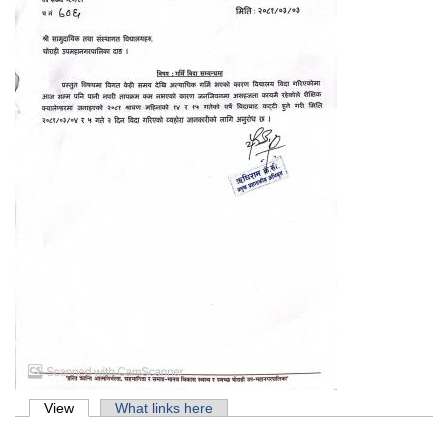
Primary tabs
View
(active tab)
What links here