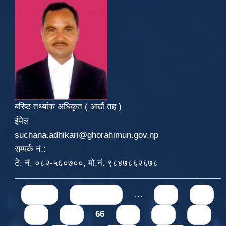
बरिष्ठ तथ्यांक अधिकृत ( आठौं तह )
ईमेल
suchana.adhikari@ghorahimun.gov.np
सम्पर्क नं.:
टे. नं. ०८२-५६०७००, मो.नं. ९८४७८६२६७८
Pages
« first
‹ previous
…
62
63
64
65
66
67
68
69