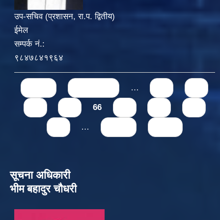
उप-सचिव (प्रशासन, रा.प. द्वितीय)
ईमेल
सम्पर्क नं.:
९८४७८४१९६४
Pages
« first
‹ previous
…
62
63
64
65
66
67
68
69
70
…
next ›
last »
सूचना अधिकारी
भीम बहादुर चौधरी