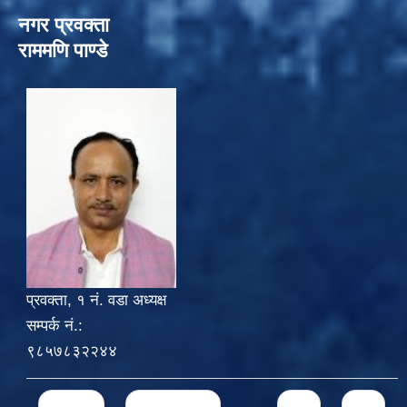
नगर प्रवक्ता
राममणि पाण्डे
प्रवक्ता, १ नं. वडा अध्यक्ष
सम्पर्क नं.:
९८५७८३२२४४
Pages