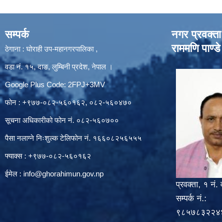
सम्पर्क
नगर प्रवक्ता
राममणि पाण्डे
ठेगाना : घोराही उप-महानगरपालिका ,
वडा नं. १५, दाङ, लुम्बिनी प्रदेश, नेपाल ।
Google Plus Code: 2FPJ+3MV
फोन : +९७७-०८२-५६०१६२, ०८२-५६०४७०
सूचना अधिकारीको फोन नं. ०८२-५६०७००
पैसा नलाग्ने निःशुल्क टेलिफोन नं. १६६०८२५६५५५
फ्याक्स : +९७७-०८२-५६०१६२
ईमेल :
info@ghorahimun.gov.np
प्रवक्ता, १ नं. 
सम्पर्क नं.:
९८५७८३२२४