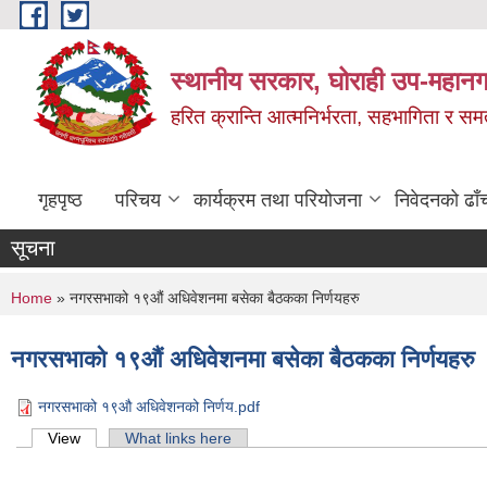
Skip to main content
स्थानीय सरकार, घोराही उप-महानग
हरित क्रान्ति आत्मनिर्भरता, सहभागिता र स
गृहपृष्ठ
परिचय
कार्यक्रम तथा परियोजना
निवेदनको ढाँ
सूचना
You are here
Home
» नगरसभाको १९औं अधिवेशनमा बसेका बैठकका निर्णयहरु
नगरसभाको १९औं अधिवेशनमा बसेका बैठकका निर्णयहरु
नगरसभाको १९औ अधिवेशनको निर्णय.pdf
Primary tabs
View
(active tab)
What links here