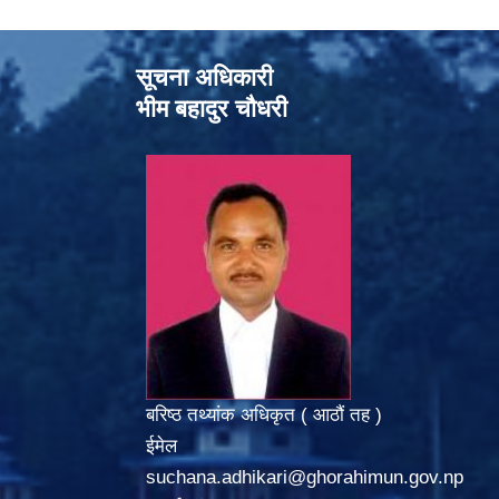
सूचना अधिकारी
भीम बहादुर चौधरी
बरिष्ठ तथ्यांक अधिकृत ( आठौं तह )
ईमेल
suchana.adhikari@ghorahimun.gov.np