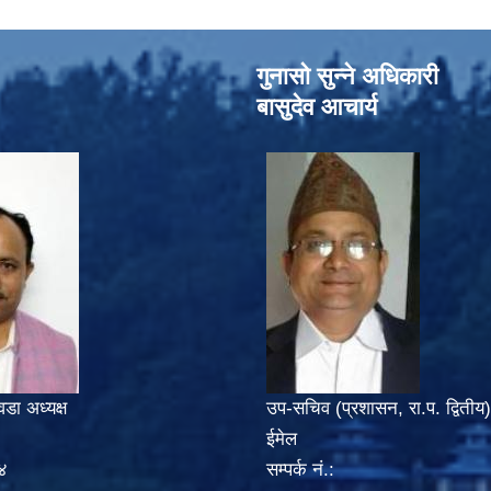
गुनासो सुन्‍ने अधिकारी
बासुदेव आचार्य
वडा अध्यक्ष
उप-सचिव (प्रशासन, रा.प. द्वितीय)
ईमेल
४
सम्पर्क नं.: