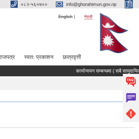
०८२-५६०७००
info@ghorahimun.gov.np
English
नेपाली
राजपत्र
स्वतः प्रकाशन
छात्रवृत्ती
कार्यान्वयन सम्बन्धमा ( सबै सामुदायिक
Pages