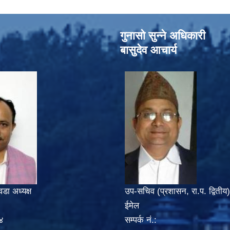
गुनासो सुन्‍ने अधिकारी
बासुदेव आचार्य
वडा अध्यक्ष
उप-सचिव (प्रशासन, रा.प. द्वितीय)
ईमेल
४
सम्पर्क नं.: