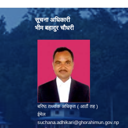
सूचना अधिकारी
भीम बहादुर चौधरी
बरिष्ठ तथ्यांक अधिकृत ( आठौं तह )
ईमेल
suchana.adhikari@ghorahimun.gov.np