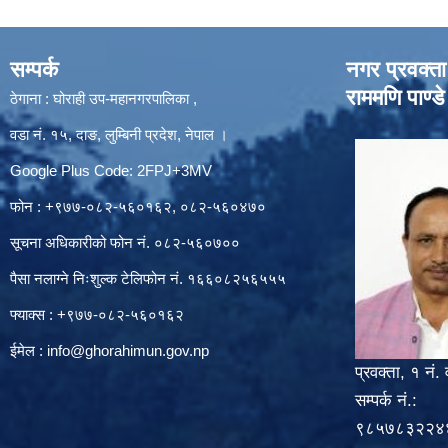
सम्पर्क
नगर प्रवक्ता
राममणि पाण्डे
ठेगाना : घोराही उप-महानगरपालिका ,
वडा नं. १५, दाङ, लुम्बिनी प्रदेश, नेपाल ।
Google Plus Code: 2FPJ+3MV
फोन : +९७७-०८२-५६०१६२, ०८२-५६०४७०
सूचना अधिकारीको फोन नं. ०८२-५६०७००
पैसा नलाग्ने निःशुल्क टेलिफोन नं. १६६०८२५६५५५
फ्याक्स : +९७७-०८२-५६०१६२
ईमेल :
info@ghorahimun.gov.np
प्रवक्ता, १ नं. 
सम्पर्क नं.:
९८५७८३२२४