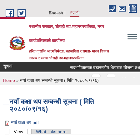
Skip to main content
English
नेपाली
स्थानीय सरकार, घोराही उप-महानगरपालिका, नगर
कार्यपालिकाको कार्यालय
हरित क्रान्ति आत्मनिर्भरता, सहभागिता र समता- मानव विकास
स्वस्थ र स्वच्छ घोराही उप-महानगरपालिका
सूचना
सहभागितात्मक वडास्तरीय भेलाबाट योजना तथा कार्
Pages
…
…
You are here
Home
» नयाँ कक्षा थप सम्बन्धी सूचना ( मिति २०८०/०९/१६)
नयाँ कक्षा थप सम्बन्धी सूचना ( मिति
२०८०/०९/१६)
नयाँ कक्षा थप.pdf
Primary tabs
View
(active tab)
What links here