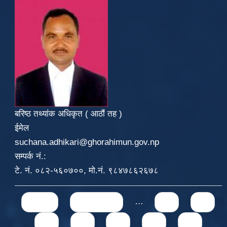
बरिष्ठ तथ्यांक अधिकृत ( आठौं तह )
ईमेल
suchana.adhikari@ghorahimun.gov.np
सम्पर्क नं.:
टे. नं. ०८२-५६०७००, मो.नं. ९८४७८६२६७८
Pages
« first
‹ previous
…
71
72
73
74
75
76
77