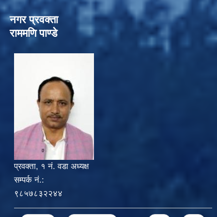
नगर प्रवक्ता
राममणि पाण्डे
प्रवक्ता, १ नं. वडा अध्यक्ष
सम्पर्क नं.:
९८५७८३२२४४