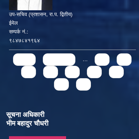
उप-सचिव (प्रशासन, रा.प. द्वितीय)
ईमेल
सम्पर्क नं.:
९८४७८४१९६४
Pages
« first
‹ previous
…
71
72
73
74
75
76
77
78
79
सूचना अधिकारी
भीम बहादुर चौधरी