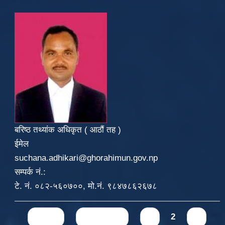
बरिष्ठ तथ्यांक अधिकृत ( आठौं तह )
ईमेल
suchana.adhikari@ghorahimun.gov.np
सम्पर्क नं.:
टे. नं. ०८२-५६०७००, मो.नं. ९८४७८६२६७८
Pages
« first
‹ previous
1
2
3