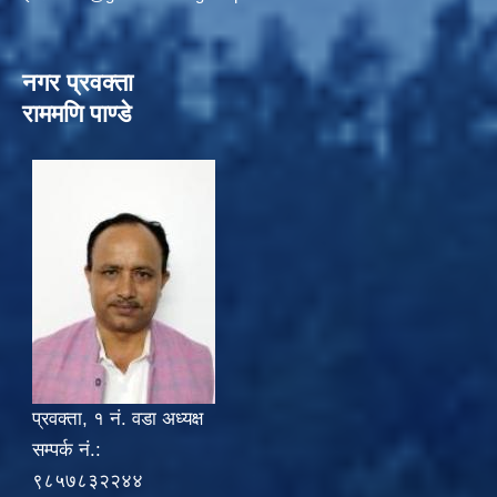
नगर प्रवक्ता
राममणि पाण्डे
प्रवक्ता, १ नं. वडा अध्यक्ष
सम्पर्क नं.:
९८५७८३२२४४