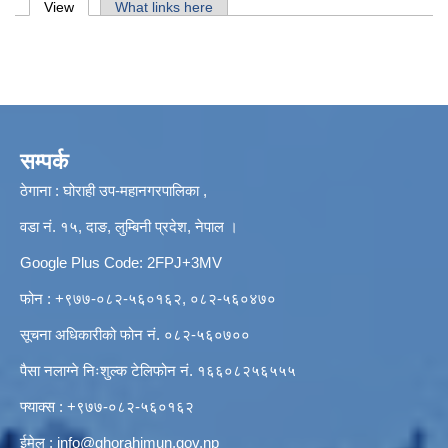
Primary tabs
View
(active tab)
What links here
सम्पर्क
ठेगाना : घोराही उप-महानगरपालिका ,
वडा नं. १५, दाङ, लुम्बिनी प्रदेश, नेपाल ।
Google Plus Code: 2FPJ+3MV
फोन : +९७७-०८२-५६०१६२, ०८२-५६०४७०
सूचना अधिकारीको फोन नं. ०८२-५६०७००
पैसा नलाग्ने निःशुल्क टेलिफोन नं. १६६०८२५६५५५
फ्याक्स : +९७७-०८२-५६०१६२
ईमेल :
info@ghorahimun.gov.np