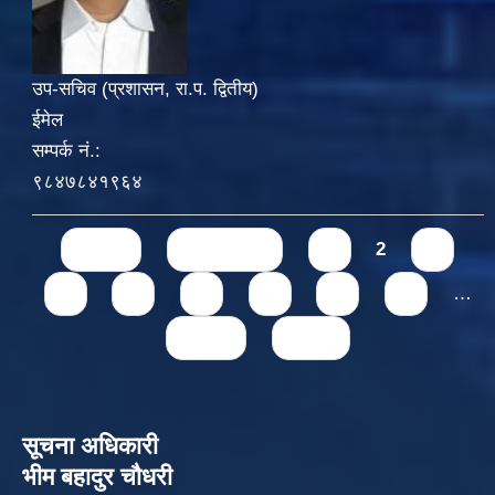
उप-सचिव (प्रशासन, रा.प. द्वितीय)
ईमेल
सम्पर्क नं.:
९८४७८४१९६४
Pages
« first
‹ previous
1
2
3
4
5
6
7
8
9
…
next ›
last »
सूचना अधिकारी
भीम बहादुर चौधरी