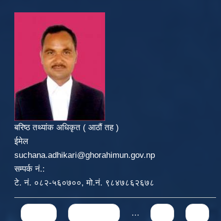
बरिष्ठ तथ्यांक अधिकृत ( आठौं तह )
ईमेल
suchana.adhikari@ghorahimun.gov.np
सम्पर्क नं.:
टे. नं. ०८२-५६०७००, मो.नं. ९८४७८६२६७८
Pages
« first
‹ previous
…
70
71