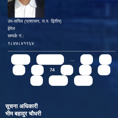
उप-सचिव (प्रशासन, रा.प. द्वितीय)
ईमेल
सम्पर्क नं.:
९८४७८४१९६४
Pages
« first
‹ previous
…
70
71
72
73
74
75
76
77
78
next ›
last »
सूचना अधिकारी
भीम बहादुर चौधरी