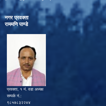
नगर प्रवक्ता
राममणि पाण्डे
प्रवक्ता, १ नं. वडा अध्यक्ष
सम्पर्क नं.:
९८५७८३२२४४