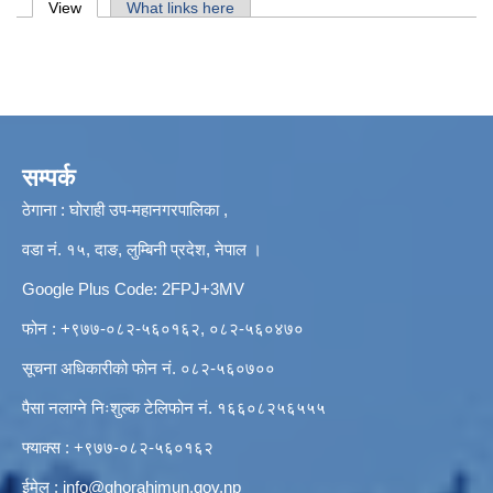
Primary tabs
View
(active tab)
What links here
सम्पर्क
ठेगाना : घोराही उप-महानगरपालिका ,
वडा नं. १५, दाङ, लुम्बिनी प्रदेश, नेपाल ।
Google Plus Code: 2FPJ+3MV
फोन : +९७७-०८२-५६०१६२, ०८२-५६०४७०
सूचना अधिकारीको फोन नं. ०८२-५६०७००
पैसा नलाग्ने निःशुल्क टेलिफोन नं. १६६०८२५६५५५
फ्याक्स : +९७७-०८२-५६०१६२
ईमेल :
info@ghorahimun.gov.np