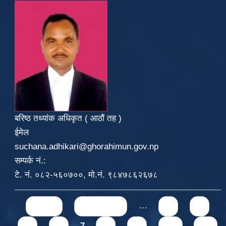
बरिष्ठ तथ्यांक अधिकृत ( आठौं तह )
ईमेल
suchana.adhikari@ghorahimun.gov.np
सम्पर्क नं.:
टे. नं. ०८२-५६०७००, मो.नं. ९८४७८६२६७८
Pages
« first
‹ previous
…
3
4