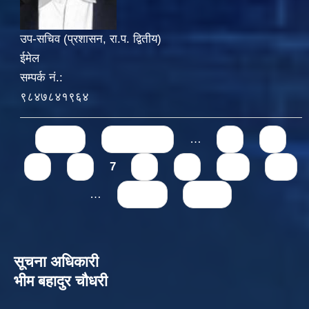
उप-सचिव (प्रशासन, रा.प. द्वितीय)
ईमेल
सम्पर्क नं.:
९८४७८४१९६४
Pages
« first
‹ previous
…
3
4
5
6
7
8
9
10
11
…
next ›
last »
सूचना अधिकारी
भीम बहादुर चौधरी