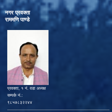
नगर प्रवक्ता
राममणि पाण्डे
प्रवक्ता, १ नं. वडा अध्यक्ष
सम्पर्क नं.:
९८५७८३२२४४