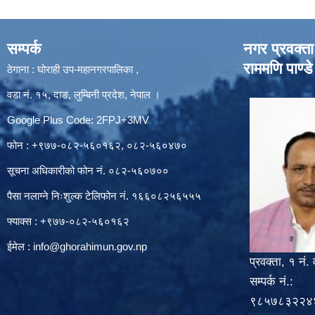
सम्पर्क
नगर प्रवक्ता
राममणि पाण्डे
ठेगाना : घोराही उप-महानगरपालिका ,
वडा नं. १५, दाङ, लुम्बिनी प्रदेश, नेपाल ।
Google Plus Code: 2FPJ+3MV
फोन : +९७७-०८२-५६०१६२, ०८२-५६०४७०
सूचना अधिकारीको फोन नं. ०८२-५६०७००
पैसा नलाग्ने निःशुल्क टेलिफोन नं. १६६०८२५६५५५
फ्याक्स : +९७७-०८२-५६०१६२
ईमेल :
info@ghorahimun.gov.np
प्रवक्ता, १ नं. 
सम्पर्क नं.:
९८५७८३२२४