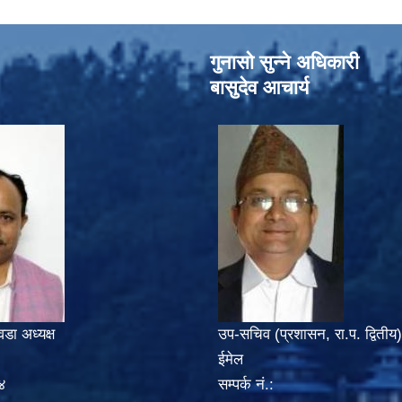
गुनासो सुन्‍ने अधिकारी
बासुदेव आचार्य
वडा अध्यक्ष
उप-सचिव (प्रशासन, रा.प. द्वितीय)
ईमेल
४
सम्पर्क नं.: