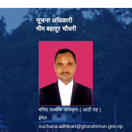
सूचना अधिकारी
भीम बहादुर चौधरी
बरिष्ठ तथ्यांक अधिकृत ( आठौं तह )
ईमेल
suchana.adhikari@ghorahimun.gov.np