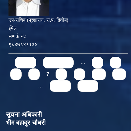
उप-सचिव (प्रशासन, रा.प. द्वितीय)
ईमेल
सम्पर्क नं.:
९८४७८४१९६४
Pages
« first
‹ previous
…
3
4
5
6
7
8
9
10
11
…
next ›
last »
सूचना अधिकारी
भीम बहादुर चौधरी