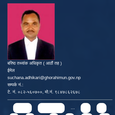
बरिष्ठ तथ्यांक अधिकृत ( आठौं तह )
ईमेल
suchana.adhikari@ghorahimun.gov.np
सम्पर्क नं.:
टे. नं. ०८२-५६०७००, मो.नं. ९८४७८६२६७८
Pages
« first
‹ previous
…
3
4