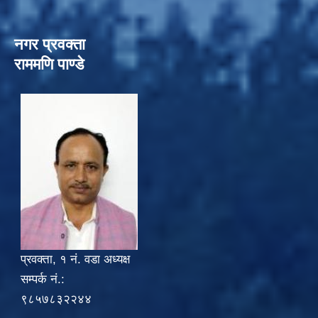
नगर प्रवक्ता
राममणि पाण्डे
प्रवक्ता, १ नं. वडा अध्यक्ष
सम्पर्क नं.:
९८५७८३२२४४