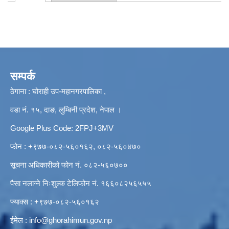
Primary tabs
सम्पर्क
ठेगाना : घोराही उप-महानगरपालिका ,
वडा नं. १५, दाङ, लुम्बिनी प्रदेश, नेपाल ।
Google Plus Code: 2FPJ+3MV
फोन : +९७७-०८२-५६०१६२, ०८२-५६०४७०
सूचना अधिकारीको फोन नं. ०८२-५६०७००
पैसा नलाग्ने निःशुल्क टेलिफोन नं. १६६०८२५६५५५
फ्याक्स : +९७७-०८२-५६०१६२
ईमेल :
info@ghorahimun.gov.np