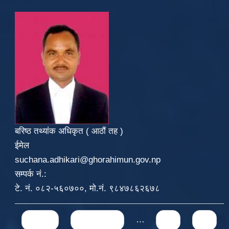
बरिष्ठ तथ्यांक अधिकृत ( आठौं तह )
ईमेल
suchana.adhikari@ghorahimun.gov.np
सम्पर्क नं.:
टे. नं. ०८२-५६०७००, मो.नं. ९८४७८६२६७८
Pages
« first
‹ previous
…
71
72