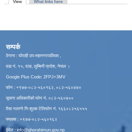
Primary tabs
View
(active tab)
What links here
सम्पर्क
ठेगाना : घोराही उप-महानगरपालिका ,
वडा नं. १५, दाङ, लुम्बिनी प्रदेश, नेपाल ।
Google Plus Code: 2FPJ+3MV
फोन : +९७७-०८२-५६०१६२, ०८२-५६०४७०
सूचना अधिकारीको फोन नं. ०८२-५६०७००
पैसा नलाग्ने निःशुल्क टेलिफोन नं. १६६०८२५६५५५
फ्याक्स : +९७७-०८२-५६०१६२
ईमेल :
info@ghorahimun.gov.np