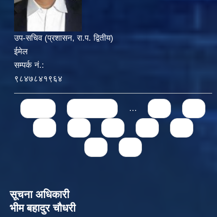
उप-सचिव (प्रशासन, रा.प. द्वितीय)
ईमेल
सम्पर्क नं.:
९८४७८४१९६४
Pages
« first
‹ previous
…
71
72
73
74
75
76
77
78
79
सूचना अधिकारी
भीम बहादुर चौधरी