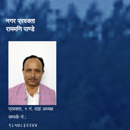
नगर प्रवक्ता
राममणि पाण्डे
प्रवक्ता, १ नं. वडा अध्यक्ष
सम्पर्क नं.:
९८५७८३२२४४