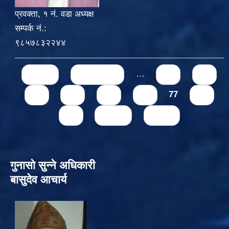
प्रवक्ता, १ नं. वडा अध्यक्ष
सम्पर्क नं.:
९८५७८३२२४४
Pages
« first
‹ previous
…
71
72
73
74
75
76
77
78
79
next ›
last »
गुनासो सुन्‍ने अधिकारी
बासुदेव आचार्य