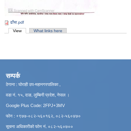
ढाँचा.pdf
Primary tabs
View
(active tab)
What links here
सम्पर्क
ठेगाना : घोराही उप-महानगरपालिका ,
वडा नं. १५, दाङ, लुम्बिनी प्रदेश, नेपाल ।
Google Plus Code: 2FPJ+3MV
फोन : +९७७-०८२-५६०१६२, ०८२-५६०४७०
सूचना अधिकारीको फोन नं. ०८२-५६०७००