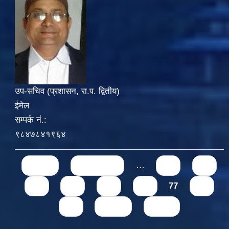
उप-सचिव (प्रशासन, रा.प. द्वितीय)
ईमेल
सम्पर्क नं.:
९८४७८४१९६४
Pages
« first
‹ previous
…
71
72
73
74
75
76
77
78
79
next ›
last »