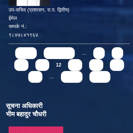
उप-सचिव (प्रशासन, रा.प. द्वितीय)
ईमेल
सम्पर्क नं.:
९८४७८४१९६४
Pages
« first
‹ previous
…
8
9
10
11
12
13
14
15
16
…
next ›
last »
सूचना अधिकारी
भीम बहादुर चौधरी