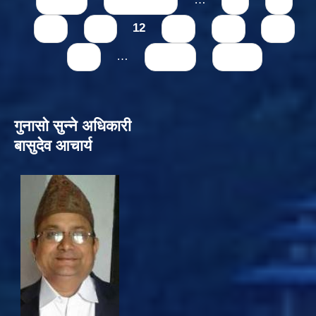
« first
‹ previous
…
8
9
10
11
12
13
14
15
16
…
next ›
last »
गुनासो सुन्‍ने अधिकारी
बासुदेव आचार्य