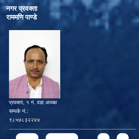
नगर प्रवक्ता
राममणि पाण्डे
प्रवक्ता, १ नं. वडा अध्यक्ष
सम्पर्क नं.:
९८५७८३२२४४
Pages