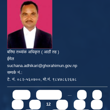
बरिष्ठ तथ्यांक अधिकृत ( आठौं तह )
ईमेल
suchana.adhikari@ghorahimun.gov.np
सम्पर्क नं.:
टे. नं. ०८२-५६०७००, मो.नं. ९८४७८६२६७८
Pages
« first
‹ previous
…
8
9
10
11
12
13
14
15